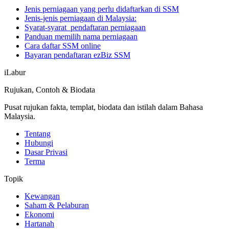
Jenis perniagaan yang perlu didaftarkan di SSM
Jenis-jenis perniagaan di Malaysia:
Syarat-syarat pendaftaran perniagaan
Panduan memilih nama perniagaan
Cara daftar SSM online
Bayaran pendaftaran ezBiz SSM
iLabur
Rujukan, Contoh & Biodata
Pusat rujukan fakta, templat, biodata dan istilah dalam Bahasa
Malaysia.
Tentang
Hubungi
Dasar Privasi
Terma
Topik
Kewangan
Saham & Pelaburan
Ekonomi
Hartanah