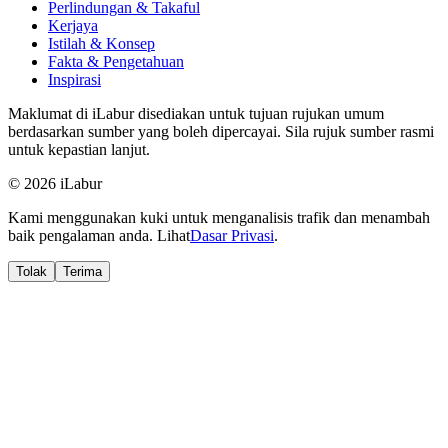
Perlindungan & Takaful
Kerjaya
Istilah & Konsep
Fakta & Pengetahuan
Inspirasi
Maklumat di iLabur disediakan untuk tujuan rujukan umum
berdasarkan sumber yang boleh dipercayai. Sila rujuk sumber rasmi
untuk kepastian lanjut.
© 2026 iLabur
Kami menggunakan kuki untuk menganalisis trafik dan menambah
baik pengalaman anda. Lihat
Dasar Privasi
.
Tolak
Terima