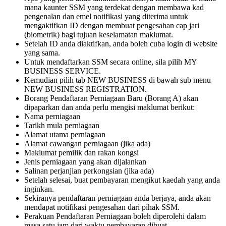
mana kaunter SSM yang terdekat dengan membawa kad
pengenalan dan emel notifikasi yang diterima untuk
mengaktifkan ID dengan membuat pengesahan cap jari
(biometrik) bagi tujuan keselamatan maklumat.
Setelah ID anda diaktifkan, anda boleh cuba login di website
yang sama.
Untuk mendaftarkan SSM secara online, sila pilih MY
BUSINESS SERVICE.
Kemudian pilih tab NEW BUSINESS di bawah sub menu
NEW BUSINESS REGISTRATION.
Borang Pendaftaran Perniagaan Baru (Borang A) akan
dipaparkan dan anda perlu mengisi maklumat berikut:
Nama perniagaan
Tarikh mula perniagaan
Alamat utama perniagaan
Alamat cawangan perniagaan (jika ada)
Maklumat pemilik dan rakan kongsi
Jenis perniagaan yang akan dijalankan
Salinan perjanjian perkongsian (jika ada)
Setelah selesai, buat pembayaran mengikut kaedah yang anda
inginkan.
Sekiranya pendaftaran perniagaan anda berjaya, anda akan
mendapat notifikasi pengesahan dari pihak SSM.
Perakuan Pendaftaran Perniagaan boleh diperolehi dalam
masa satu jam dari waktu pembayaran dibuat.