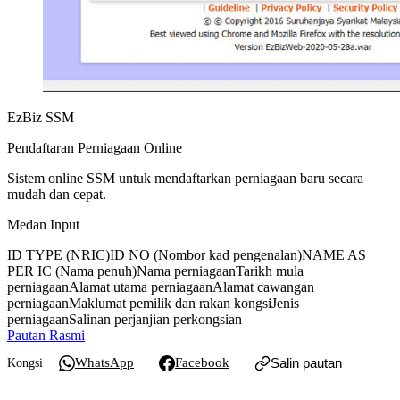
EzBiz SSM
Pendaftaran Perniagaan Online
Sistem online SSM untuk mendaftarkan perniagaan baru secara
mudah dan cepat.
Medan Input
ID TYPE (NRIC)
ID NO (Nombor kad pengenalan)
NAME AS
PER IC (Nama penuh)
Nama perniagaan
Tarikh mula
perniagaan
Alamat utama perniagaan
Alamat cawangan
perniagaan
Maklumat pemilik dan rakan kongsi
Jenis
perniagaan
Salinan perjanjian perkongsian
Pautan Rasmi
WhatsApp
Facebook
Salin pautan
Kongsi