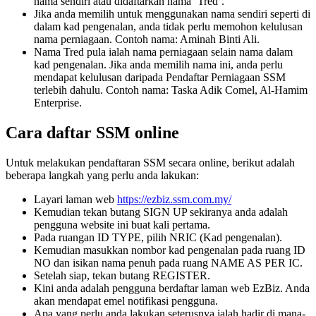
nama sendiri atau didaftarkan nama ‘Tred’.
Jika anda memilih untuk menggunakan nama sendiri seperti di
dalam kad pengenalan, anda tidak perlu memohon kelulusan
nama perniagaan. Contoh nama: Aminah Binti Ali.
Nama Tred pula ialah nama perniagaan selain nama dalam
kad pengenalan. Jika anda memilih nama ini, anda perlu
mendapat kelulusan daripada Pendaftar Perniagaan SSM
terlebih dahulu. Contoh nama: Taska Adik Comel, Al-Hamim
Enterprise.
Cara daftar SSM online
Untuk melakukan pendaftaran SSM secara online, berikut adalah
beberapa langkah yang perlu anda lakukan:
Layari laman web
https://ezbiz.ssm.com.my/
Kemudian tekan butang SIGN UP sekiranya anda adalah
pengguna website ini buat kali pertama.
Pada ruangan ID TYPE, pilih NRIC (Kad pengenalan).
Kemudian masukkan nombor kad pengenalan pada ruang ID
NO dan isikan nama penuh pada ruang NAME AS PER IC.
Setelah siap, tekan butang REGISTER.
Kini anda adalah pengguna berdaftar laman web EzBiz. Anda
akan mendapat emel notifikasi pengguna.
Apa yang perlu anda lakukan seterusnya ialah hadir di mana-