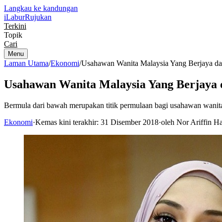
Langkau ke kandungan
iLabur
Rujukan
Terkini
Topik
Cari
Menu
Laman Utama
/
Ekonomi
/
Usahawan Wanita Malaysia Yang Berjaya d
Usahawan Wanita Malaysia Yang Berjaya
Bermula dari bawah merupakan titik permulaan bagi usahawan wanit
Ekonomi
·
Kemas kini terakhir: 31 Disember 2018
·
oleh Nor Ariffin 