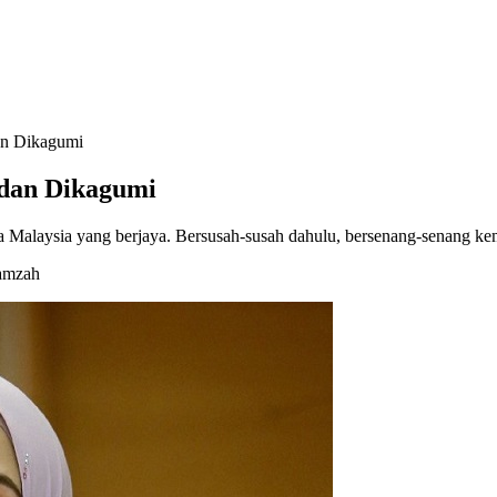
an Dikagumi
 dan Dikagumi
a Malaysia yang berjaya. Bersusah-susah dahulu, bersenang-senang 
Hamzah