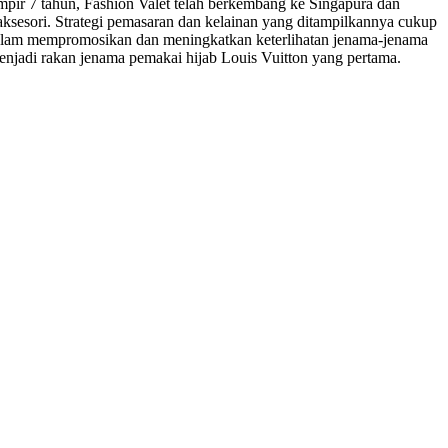
ir 7 tahun, Fashion Valet telah berkembang ke Singapura dan
sesori. Strategi pemasaran dan kelainan yang ditampilkannya cukup
a dalam mempromosikan dan meningkatkan keterlihatan jenama-jenama
enjadi rakan jenama pemakai hijab Louis Vuitton yang pertama.