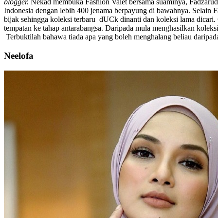
blogger.
Nekad membuka Fashion Valet bersama suaminya, Fadzarudin
Indonesia dengan lebih 400 jenama berpayung di bawahnya. Selain F
bijak sehingga koleksi terbaru dUCk dinanti dan koleksi lama dicar
tempatan ke tahap antarabangsa. Daripada mula menghasilkan koleks
Terbuktilah bahawa tiada apa yang boleh menghalang beliau daripad
Neelofa