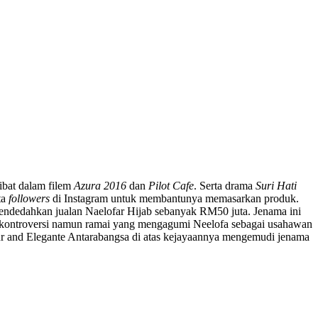
ibat dalam filem
Azura 2016
dan
Pilot Cafe
. Serta drama
Suri Hati
ta
followers
di Instagram untuk membantunya memasarkan produk.
mendedahkan jualan Naelofar Hijab sebanyak RM50 juta. Jenama ini
ak kontroversi namun ramai yang mengagumi Neelofa sebagai usahawan
r and Elegante Antarabangsa di atas kejayaannya mengemudi jenama