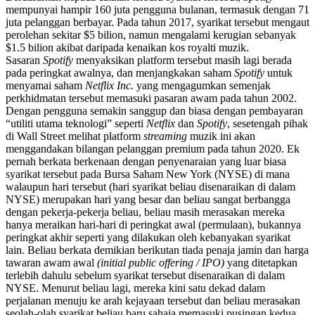
mempunyai hampir 160 juta pengguna bulanan, termasuk dengan 71
juta pelanggan berbayar. Pada tahun 2017, syarikat tersebut mengaut
perolehan sekitar $5 bilion, namun mengalami kerugian sebanyak
$1.5 bilion akibat daripada kenaikan kos royalti muzik.
Sasaran
Spotify
menyaksikan platform tersebut masih lagi berada
pada peringkat awalnya, dan menjangkakan saham
Spotify
untuk
menyamai saham
Netflix Inc.
yang mengagumkan semenjak
perkhidmatan tersebut memasuki pasaran awam pada tahun 2002.
Dengan pengguna semakin sanggup dan biasa dengan pembayaran
“utiliti utama teknologi” seperti
Netflix
dan
Spotify
, sesetengah pihak
di Wall Street melihat platform
streaming
muzik ini akan
menggandakan bilangan pelanggan premium pada tahun 2020. Ek
pernah berkata berkenaan dengan penyenaraian yang luar biasa
syarikat tersebut pada Bursa Saham New York (NYSE) di mana
walaupun hari tersebut (hari syarikat beliau disenaraikan di dalam
NYSE) merupakan hari yang besar dan beliau sangat berbangga
dengan pekerja-pekerja beliau, beliau masih merasakan mereka
hanya meraikan hari-hari di peringkat awal (permulaan), bukannya
peringkat akhir seperti yang dilakukan oleh kebanyakan syarikat
lain. Beliau berkata demikian berikutan tiada penaja jamin dan harga
tawaran awam awal
(initial public offering / IPO)
yang ditetapkan
terlebih dahulu sebelum syarikat tersebut disenaraikan di dalam
NYSE. Menurut beliau lagi, mereka kini satu dekad dalam
perjalanan menuju ke arah kejayaan tersebut dan beliau merasakan
seolah-olah syarikat beliau baru sahaja memasuki pusingan kedua