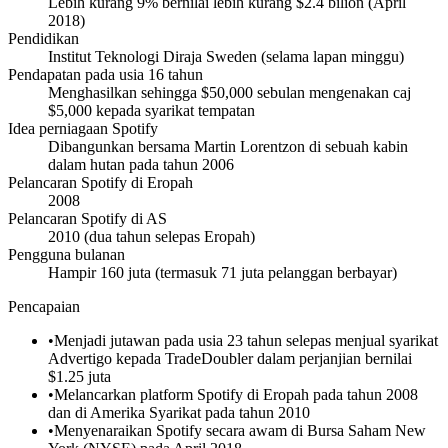
Lebih kurang 9% bernilai lebih kurang $2.4 bilion (April
2018)
Pendidikan
Institut Teknologi Diraja Sweden (selama lapan minggu)
Pendapatan pada usia 16 tahun
Menghasilkan sehingga $50,000 sebulan mengenakan caj
$5,000 kepada syarikat tempatan
Idea perniagaan Spotify
Dibangunkan bersama Martin Lorentzon di sebuah kabin
dalam hutan pada tahun 2006
Pelancaran Spotify di Eropah
2008
Pelancaran Spotify di AS
2010 (dua tahun selepas Eropah)
Pengguna bulanan
Hampir 160 juta (termasuk 71 juta pelanggan berbayar)
Pencapaian
•
Menjadi jutawan pada usia 23 tahun selepas menjual syarikat
Advertigo kepada TradeDoubler dalam perjanjian bernilai
$1.25 juta
•
Melancarkan platform Spotify di Eropah pada tahun 2008
dan di Amerika Syarikat pada tahun 2010
•
Menyenaraikan Spotify secara awam di Bursa Saham New