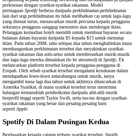
perlesenan dengan syarikat-syarikat rakaman. Model
perniagaan
Spotify
berbeza daripada perkhidmatan-perkhidmatan
lain dari segi perkhidmatan itu tidak melibatkan caj untuk lagu-lagu
yang dimuat turun, menawarkan muzik percuma kepada pengguna
sekiranya pengguna sanggup menonton atau mendengar iklan.
Pelanggan kemudian boleh memilih untuk membuat bayaran secara
bulanan dalam bayaran daripada $5 kepada $15 untuk menutup
iklan. Pada tahun 2008, iaitu selepas dua tahun menghabiskan masa
membangunkan perkhimatan tersebut dan meyakinkan syarikat-
syarikat rakaman dan artis-artus untuk membenarkan muzik-muzik
dan lagu-lagu mereka dimainkan
(to be streamed)
di
Spotify
, Ek
melancarkan platform tersebut kepada pengguna-pengguna di
Eropah. Oleh sebab syarikat tersebut mengalami kesukaran dalam
mendapatkan lesen-lesen antarabangsa untuk muzik, ianya
mengambil masa lagi dua tahun untuk akhirnya dilancarkan di
Amerika Syarikat, di mana syarikat tersebut terus menerima
halangan termasuklah pemboikotan daripada ahli-ahli muzik
berprofil tinggi seperti Taylor Swift, serta isu-isu dengan syarikat-
syarikat rakaman yang besar dan pesaing-pesaing baru
seperti
Apple.
Spotify Di Dalam Pusingan Kedua
Berdasarkan kepada catatan terbaru syarikat tersebut,
Spotify