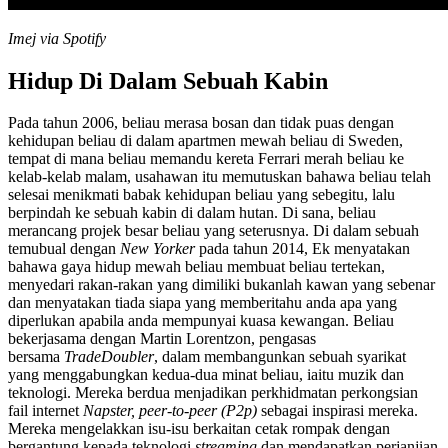
Imej via Spotify
Hidup Di Dalam Sebuah Kabin
Pada tahun 2006, beliau merasa bosan dan tidak puas dengan
kehidupan beliau di dalam apartmen mewah beliau di Sweden,
tempat di mana beliau memandu kereta Ferrari merah beliau ke
kelab-kelab malam, usahawan itu memutuskan bahawa beliau telah
selesai menikmati babak kehidupan beliau yang sebegitu, lalu
berpindah ke sebuah kabin di dalam hutan. Di sana, beliau
merancang projek besar beliau yang seterusnya. Di dalam sebuah
temubual dengan
New Yorker
pada tahun 2014, Ek menyatakan
bahawa gaya hidup mewah beliau membuat beliau tertekan,
menyedari rakan-rakan yang dimiliki bukanlah kawan yang sebenar
dan menyatakan tiada siapa yang memberitahu anda apa yang
diperlukan apabila anda mempunyai kuasa kewangan. Beliau
bekerjasama dengan Martin Lorentzon, pengasas
bersama
TradeDoubler
, dalam membangunkan sebuah syarikat
yang menggabungkan kedua-dua minat beliau, iaitu muzik dan
teknologi. Mereka berdua menjadikan perkhidmatan perkongsian
fail internet
Napster, peer-to-peer (P2p)
sebagai inspirasi mereka.
Mereka mengelakkan isu-isu berkaitan cetak rompak dengan
bergantung kepada teknologi
streaming
dan mendapatkan perjanjian