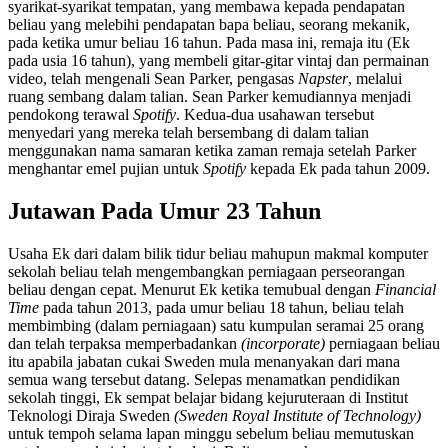
syarikat-syarikat tempatan, yang membawa kepada pendapatan
beliau yang melebihi pendapatan bapa beliau, seorang mekanik,
pada ketika umur beliau 16 tahun. Pada masa ini, remaja itu (Ek
pada usia 16 tahun), yang membeli gitar-gitar vintaj dan permainan
video, telah mengenali Sean Parker, pengasas
Napster
, melalui
ruang sembang dalam talian. Sean Parker kemudiannya menjadi
pendokong terawal
Spotify
. Kedua-dua usahawan tersebut
menyedari yang mereka telah bersembang di dalam talian
menggunakan nama samaran ketika zaman remaja setelah Parker
menghantar emel pujian untuk
Spotify
kepada Ek pada tahun 2009.
Jutawan Pada Umur 23 Tahun
Usaha Ek dari dalam bilik tidur beliau mahupun makmal komputer
sekolah beliau telah mengembangkan perniagaan perseorangan
beliau dengan cepat. Menurut Ek ketika temubual dengan
Financial
Time
pada tahun 2013, pada umur beliau 18 tahun, beliau telah
membimbing (dalam perniagaan) satu kumpulan seramai 25 orang
dan telah terpaksa memperbadankan
(incorporate)
perniagaan beliau
itu apabila jabatan cukai Sweden mula menanyakan dari mana
semua wang tersebut datang. Selepas menamatkan pendidikan
sekolah tinggi, Ek sempat belajar bidang kejuruteraan di Institut
Teknologi Diraja Sweden
(Sweden Royal Institute of Technology)
untuk tempoh selama lapan minggu sebelum beliau memutuskan