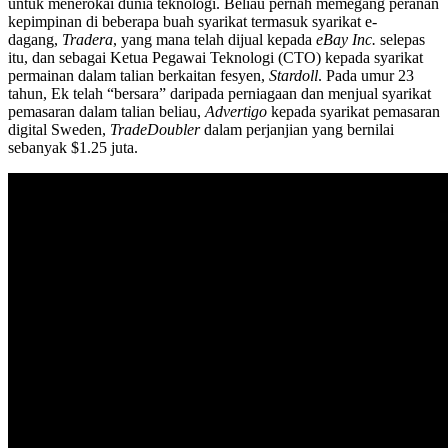
untuk menerokai dunia teknologi. Beliau pernah memegang peranan
kepimpinan di beberapa buah syarikat termasuk syarikat e-
dagang,
Tradera
, yang mana telah dijual kepada
eBay Inc.
selepas
itu, dan sebagai Ketua Pegawai Teknologi (CTO) kepada syarikat
permainan dalam talian berkaitan fesyen,
Stardoll
. Pada umur 23
tahun, Ek telah “bersara” daripada perniagaan dan menjual syarikat
pemasaran dalam talian beliau,
Advertigo
kepada syarikat pemasaran
digital Sweden,
TradeDoubler
dalam perjanjian yang bernilai
sebanyak $1.25 juta.