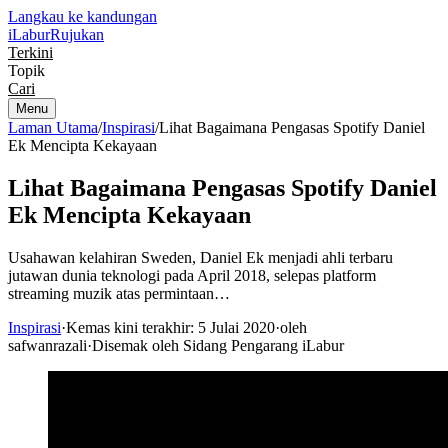
Langkau ke kandungan
iLabur
Rujukan
Terkini
Topik
Cari
Menu
Laman Utama
/
Inspirasi
/
Lihat Bagaimana Pengasas Spotify Daniel
Ek Mencipta Kekayaan
Lihat Bagaimana Pengasas Spotify Daniel
Ek Mencipta Kekayaan
Usahawan kelahiran Sweden, Daniel Ek menjadi ahli terbaru
jutawan dunia teknologi pada April 2018, selepas platform
streaming muzik atas permintaan…
Inspirasi
·
Kemas kini terakhir: 5 Julai 2020
·
oleh
safwanrazali
·
Disemak oleh Sidang Pengarang iLabur