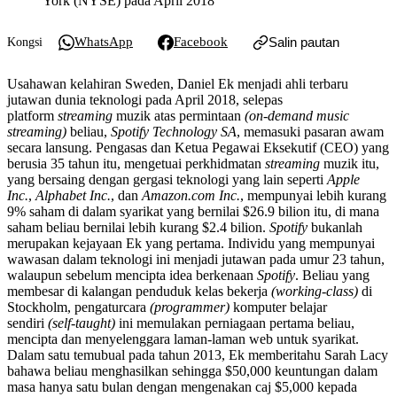
York (NYSE) pada April 2018
WhatsApp
Facebook
Salin pautan
Kongsi
Usahawan kelahiran Sweden, Daniel Ek menjadi ahli terbaru
jutawan dunia teknologi pada April 2018, selepas
platform
streaming
muzik atas permintaan
(on-demand music
streaming)
beliau,
Spotify Technology SA
, memasuki pasaran awam
secara lansung. Pengasas dan Ketua Pegawai Eksekutif (CEO) yang
berusia 35 tahun itu, mengetuai perkhidmatan
streaming
muzik itu,
yang bersaing dengan gergasi teknologi yang lain seperti
Apple
Inc.
,
Alphabet Inc.
, dan
Amazon.com Inc.
, mempunyai lebih kurang
9% saham di dalam syarikat yang bernilai $26.9 bilion itu, di mana
saham beliau bernilai lebih kurang $2.4 bilion.
Spotify
bukanlah
merupakan kejayaan Ek yang pertama. Individu yang mempunyai
wawasan dalam teknologi ini menjadi jutawan pada umur 23 tahun,
walaupun sebelum mencipta idea berkenaan
Spotify
. Beliau yang
membesar di kalangan penduduk kelas bekerja
(working-class)
di
Stockholm, pengaturcara
(programmer)
komputer belajar
sendiri
(self-taught)
ini memulakan perniagaan pertama beliau,
mencipta dan menyelenggara laman-laman web untuk syarikat.
Dalam satu temubual pada tahun 2013, Ek memberitahu Sarah Lacy
bahawa beliau menghasilkan sehingga $50,000 keuntungan dalam
masa hanya satu bulan dengan mengenakan caj $5,000 kepada