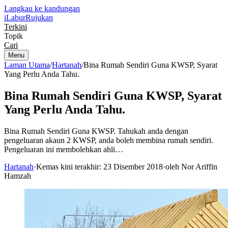
Langkau ke kandungan
iLabur
Rujukan
Terkini
Topik
Cari
Menu
Laman Utama
/
Hartanah
/
Bina Rumah Sendiri Guna KWSP, Syarat
Yang Perlu Anda Tahu.
Bina Rumah Sendiri Guna KWSP, Syarat
Yang Perlu Anda Tahu.
Bina Rumah Sendiri Guna KWSP. Tahukah anda dengan
pengeluaran akaun 2 KWSP, anda boleh membina rumah sendiri.
Pengeluaran ini membolehkan ahli…
Hartanah
·
Kemas kini terakhir: 23 Disember 2018
·
oleh Nor Ariffin
Hamzah