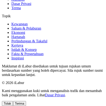
Dasar Privasi
Terma
Topik
Kewangan
Saham & Pelaburan
Ekonomi
Hartanah
Perlindungan & Takaful
Kerjaya
Istilah & Konsep
Fakta & Pengetahuan
Inspirasi
Maklumat di iLabur disediakan untuk tujuan rujukan umum
berdasarkan sumber yang boleh dipercayai. Sila rujuk sumber rasmi
untuk kepastian lanjut.
© 2026 iLabur
Kami menggunakan kuki untuk menganalisis trafik dan menambah
baik pengalaman anda. Lihat
Dasar Privasi
.
Tolak
Terima