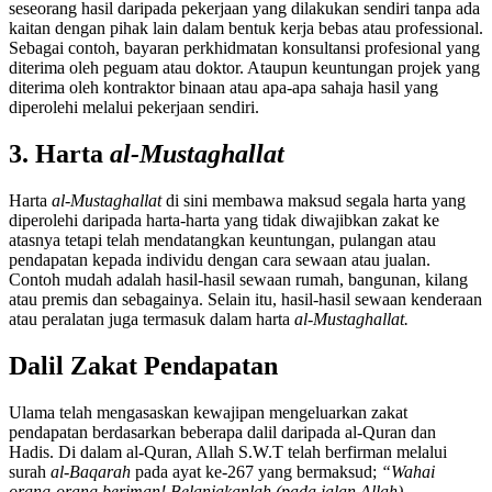
seseorang hasil daripada pekerjaan yang dilakukan sendiri tanpa ada
kaitan dengan pihak lain dalam bentuk kerja bebas atau professional.
Sebagai contoh, bayaran perkhidmatan konsultansi profesional yang
diterima oleh peguam atau doktor. Ataupun keuntungan projek yang
diterima oleh kontraktor binaan atau apa-apa sahaja hasil yang
diperolehi melalui pekerjaan sendiri.
3. Harta
al-Mustaghallat
Harta
al-Mustaghallat
di sini membawa maksud segala harta yang
diperolehi daripada harta-harta yang tidak diwajibkan zakat ke
atasnya tetapi telah mendatangkan keuntungan, pulangan atau
pendapatan kepada individu dengan cara sewaan atau jualan.
Contoh mudah adalah hasil-hasil sewaan rumah, bangunan, kilang
atau premis dan sebagainya. Selain itu, hasil-hasil sewaan kenderaan
atau peralatan juga termasuk dalam harta
al-Mustaghallat.
Dalil Zakat Pendapatan
Ulama telah mengasaskan kewajipan mengeluarkan zakat
pendapatan berdasarkan beberapa dalil daripada al-Quran dan
Hadis. Di dalam al-Quran, Allah S.W.T telah berfirman melalui
surah
al-Baqarah
pada ayat ke-267 yang bermaksud;
“Wahai
orang-orang beriman! Belanjakanlah (pada jalan Allah)