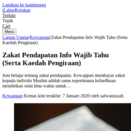
Langkau ke kandungan
iLabur
Rujukan
Terkini
Topik
Cari
Menu
Laman Utama
/
Kewangan
/
Zakat Pendapatan Info Wajib Tahu (Serta
Kaedah Pengiraan)
Zakat Pendapatan Info Wajib Tahu
(Serta Kaedah Pengiraan)
Jom belajar tentang zakat pendapatan. Kewajipan membayar zakat
kepada individu Muslim adalah sama sepertimana kefardhuan
mendirikan solat lima waktu untuk…
Kewangan
·
Kemas kini terakhir: 7 Januari 2020
·
oleh safwanrazali