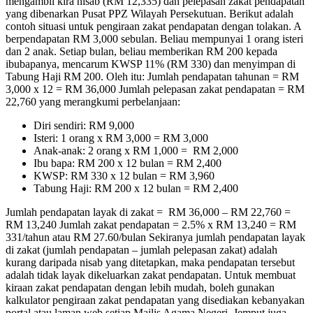
mengambil kira nisab (RM 12,335) dan pelepasan zakat pendapatan
yang dibenarkan Pusat PPZ Wilayah Persekutuan. Berikut adalah
contoh situasi untuk pengiraan zakat pendapatan dengan tolakan. A
berpendapatan RM 3,000 sebulan. Beliau mempunyai 1 orang isteri
dan 2 anak. Setiap bulan, beliau memberikan RM 200 kepada
ibubapanya, mencarum KWSP 11% (RM 330) dan menyimpan di
Tabung Haji RM 200. Oleh itu: Jumlah pendapatan tahunan = RM
3,000 x 12 = RM 36,000 Jumlah pelepasan zakat pendapatan = RM
22,760 yang merangkumi perbelanjaan:
Diri sendiri: RM 9,000
Isteri: 1 orang x RM 3,000 = RM 3,000
Anak-anak: 2 orang x RM 1,000 = RM 2,000
Ibu bapa: RM 200 x 12 bulan = RM 2,400
KWSP: RM 330 x 12 bulan = RM 3,960
Tabung Haji: RM 200 x 12 bulan = RM 2,400
Jumlah pendapatan layak di zakat = RM 36,000 – RM 22,760 =
RM 13,240 Jumlah zakat pendapatan = 2.5% x RM 13,240 = RM
331/tahun atau RM 27.60/bulan Sekiranya jumlah pendapatan layak
di zakat (jumlah pendapatan – jumlah pelepasan zakat) adalah
kurang daripada nisab yang ditetapkan, maka pendapatan tersebut
adalah tidak layak dikeluarkan zakat pendapatan. Untuk membuat
kiraan zakat pendapatan dengan lebih mudah, boleh gunakan
kalkulator pengiraan zakat pendapatan yang disediakan kebanyakan
portal atau laman web setiap Majlis Agama Negeri. Jemput juga