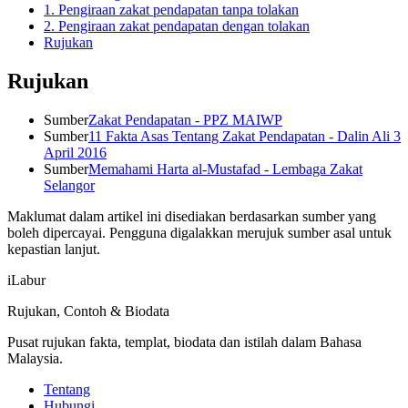
1. Pengiraan zakat pendapatan tanpa tolakan
2. Pengiraan zakat pendapatan dengan tolakan
Rujukan
Rujukan
Sumber
Zakat Pendapatan - PPZ MAIWP
Sumber
11 Fakta Asas Tentang Zakat Pendapatan - Dalin Ali 3
April 2016
Sumber
Memahami Harta al-Mustafad - Lembaga Zakat
Selangor
Maklumat dalam artikel ini disediakan berdasarkan sumber yang
boleh dipercayai. Pengguna digalakkan merujuk sumber asal untuk
kepastian lanjut.
iLabur
Rujukan, Contoh & Biodata
Pusat rujukan fakta, templat, biodata dan istilah dalam Bahasa
Malaysia.
Tentang
Hubungi