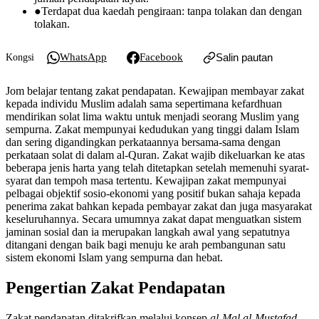
●
Terdapat dua kaedah pengiraan: tanpa tolakan dan dengan
tolakan.
WhatsApp
Facebook
Salin pautan
Kongsi
Jom belajar tentang zakat pendapatan. Kewajipan membayar zakat
kepada individu Muslim adalah sama sepertimana kefardhuan
mendirikan solat lima waktu untuk menjadi seorang Muslim yang
sempurna. Zakat mempunyai kedudukan yang tinggi dalam Islam
dan sering digandingkan perkataannya bersama-sama dengan
perkataan solat di dalam al-Quran. Zakat wajib dikeluarkan ke atas
beberapa jenis harta yang telah ditetapkan setelah memenuhi syarat-
syarat dan tempoh masa tertentu. Kewajipan zakat mempunyai
pelbagai objektif sosio-ekonomi yang positif bukan sahaja kepada
penerima zakat bahkan kepada pembayar zakat dan juga masyarakat
keseluruhannya. Secara umumnya zakat dapat menguatkan sistem
jaminan sosial dan ia merupakan langkah awal yang sepatutnya
ditangani dengan baik bagi menuju ke arah pembangunan satu
sistem ekonomi Islam yang sempurna dan hebat.
Pengertian Zakat Pendapatan
Zakat pendapatan ditakrifkan melalui konsep
al-Mal al-Mustafad