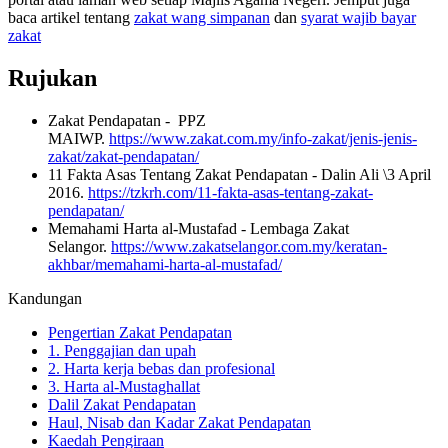
baca artikel tentang
zakat wang simpanan
dan
syarat wajib bayar
zakat
Rujukan
Zakat Pendapatan - PPZ
MAIWP.
https://www.zakat.com.my/info-zakat/jenis-jenis-
zakat/zakat-pendapatan/
11 Fakta Asas Tentang Zakat Pendapatan - Dalin Ali \3 April
2016.
https://tzkrh.com/11-fakta-asas-tentang-zakat-
pendapatan/
Memahami Harta al-Mustafad - Lembaga Zakat
Selangor.
https://www.zakatselangor.com.my/keratan-
akhbar/memahami-harta-al-mustafad/
Kandungan
Pengertian Zakat Pendapatan
1. Penggajian dan upah
2. Harta kerja bebas dan profesional
3. Harta al-Mustaghallat
Dalil Zakat Pendapatan
Haul, Nisab dan Kadar Zakat Pendapatan
Kaedah Pengiraan