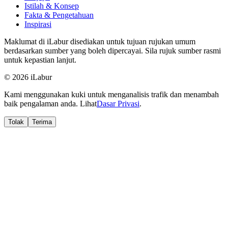
Istilah & Konsep
Fakta & Pengetahuan
Inspirasi
Maklumat di iLabur disediakan untuk tujuan rujukan umum
berdasarkan sumber yang boleh dipercayai. Sila rujuk sumber rasmi
untuk kepastian lanjut.
© 2026 iLabur
Kami menggunakan kuki untuk menganalisis trafik dan menambah
baik pengalaman anda. Lihat
Dasar Privasi
.
Tolak
Terima