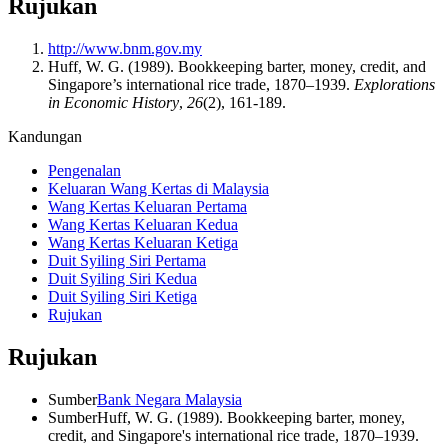
Rujukan
http://www.bnm.gov.my
Huff, W. G. (1989). Bookkeeping barter, money, credit, and
Singapore’s international rice trade, 1870–1939.
Explorations
in Economic History
,
26
(2), 161-189.
Kandungan
Pengenalan
Keluaran Wang Kertas di Malaysia
Wang Kertas Keluaran Pertama
Wang Kertas Keluaran Kedua
Wang Kertas Keluaran Ketiga
Duit Syiling Siri Pertama
Duit Syiling Siri Kedua
Duit Syiling Siri Ketiga
Rujukan
Rujukan
Sumber
Bank Negara Malaysia
Sumber
Huff, W. G. (1989). Bookkeeping barter, money,
credit, and Singapore's international rice trade, 1870–1939.