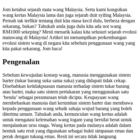
Jom ketahui sejarah mata wang Malaysia. Serta kami kongsikan
wang kertas Malaysia lama dan juga sejarah duit syiling Malaysia.
Pernah tak terfikir tentang duit kita masa kecil dulu, berbeza dengan
sekarang, bukan? Tahukah anda juga dulu kita ada not wang
RM1000 sekeping? Mesti menarik kalau kita selusuri sejarah evolusi
matawang di Malaysia! Artikel ini menampilkan perkembangan
evolusi sistem wang di negara kita sebelum penggunaan wang yang
kita pakai sekarang. Jom baca!
Pengenalan
Sebelum kewujudan konsep wang, manusia menggunakan sistem
barter (tukar barang suka sama suka) yang didapati tidak cekap.
Disebabkan ketidakpuasan manusia terhadap sistem tukar barang
atau barter, maka satu sistem pertukaran yang menggunakan satu
‘benda’ sebagai perantaraan telah dicipta. Keupayaan wang
membebaskan manusia dari kerumitan sistem barter dan membawa
kepada penggunaan wang sebaik sahaja wujud barang yang boleh
diterima umum. Tahukah anda, kemunculan wang kertas adalah
untuk mengatasi kelemahan wang logam yang bersifat berat untuk
menjalankan urus niaga. Wang kertas pada mulanya adalah dalam
bentuk satu resit yang digunakan sebagai bukti simpanan emas dan
perak dengan tukang emas. Resit ini secara tidak langsung