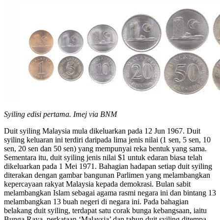
Syiling edisi pertama. Imej via BNM
Duit syiling Malaysia mula dikeluarkan pada 12 Jun 1967. Duit
syiling keluaran ini terdiri daripada lima jenis nilai (1 sen, 5 sen, 10
sen, 20 sen dan 50 sen) yang mempunyai reka bentuk yang sama.
Sementara itu, duit syiling jenis nilai $1 untuk edaran biasa telah
dikeluarkan pada 1 Mei 1971. Bahagian hadapan setiap duit syiling
diterakan dengan gambar bangunan Parlimen yang melambangkan
kepercayaan rakyat Malaysia kepada demokrasi. Bulan sabit
melambangkan Islam sebagai agama rasmi negara ini dan bintang 13
melambangkan 13 buah negeri di negara ini. Pada bahagian
belakang duit syiling, terdapat satu corak bunga kebangsaan, iaitu
Bunga Raya, perkataan ‘Malaysia’ dan tahun duit syiling ditempa.