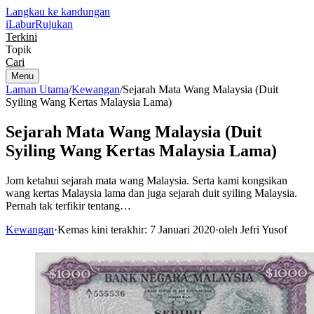
Langkau ke kandungan
iLabur
Rujukan
Terkini
Topik
Cari
Menu
Laman Utama
/
Kewangan
/
Sejarah Mata Wang Malaysia (Duit
Syiling Wang Kertas Malaysia Lama)
Sejarah Mata Wang Malaysia (Duit
Syiling Wang Kertas Malaysia Lama)
Jom ketahui sejarah mata wang Malaysia. Serta kami kongsikan
wang kertas Malaysia lama dan juga sejarah duit syiling Malaysia.
Pernah tak terfikir tentang…
Kewangan
·
Kemas kini terakhir: 7 Januari 2020
·
oleh Jefri Yusof