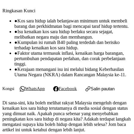
Ringkasan Kunci
●
Kos sara hidup ialah belanjawan minimum untuk membeli
barang dan perkhidmatan bagi mencapai taraf hidup tertentu.
●
Isu kenaikan kos sara hidup berlaku secara sejagat,
melibatkan negara maju dan membangun.
●
Kumpulan isi rumah B40 paling terdedah dan berisiko
terhadap kenaikan kos sara hidup.
●
Faktor utama termasuk inflasi, kenaikan harga barangan,
pertumbuhan pendapatan perlahan, dan corak perbelanjaan
tinggi.
●
Kerajaan menangani isu ini melalui bidang Keberhasilan
Utama Negara (NKRA) dalam Rancangan Malaysia ke-11.
WhatsApp
Facebook
Salin pautan
Kongsi
Di sana-sini, kita boleh melihat rakyat Malaysia mengeluh dengan
kenaikan kos sara hidup terutamanya di media sosial dengan status
yang dimuat naik. Apakah punca sebenar yang menyebabkan
peningkatan kos sara hidup di negara kita? Adakah terdapat langkah
mengatasi supaya kita boleh hidup dengan lebih selesa? Jom baca
artikel ini untuk ketahui dengan lebih lanjut.