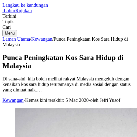
Langkau ke kandungan
iLabur
Rujukan
Terkini
Topik
Cari
Menu
Laman Utama
/
Kewangan
/
Punca Peningkatan Kos Sara Hidup di
Malaysia
Punca Peningkatan Kos Sara Hidup di
Malaysia
Di sana-sini, kita boleh melihat rakyat Malaysia mengeluh dengan
kenaikan kos sara hidup terutamanya di media sosial dengan status
yang dimuat naik.…
Kewangan
·
Kemas kini terakhir: 5 Mac 2020
·
oleh Jefri Yusof