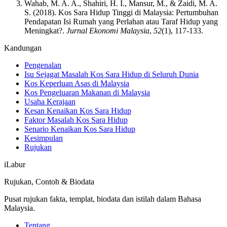
Wahab, M. A. A., Shahiri, H. I., Mansur, M., & Zaidi, M. A.
S. (2018). Kos Sara Hidup Tinggi di Malaysia: Pertumbuhan
Pendapatan Isi Rumah yang Perlahan atau Taraf Hidup yang
Meningkat?.
Jurnal Ekonomi Malaysia
,
52
(1), 117-133.
Kandungan
Pengenalan
Isu Sejagat Masalah Kos Sara Hidup di Seluruh Dunia
Kos Keperluan Asas di Malaysia
Kos Pengeluaran Makanan di Malaysia
Usaha Kerajaan
Kesan Kenaikan Kos Sara Hidup
Faktor Masalah Kos Sara Hidup
Senario Kenaikan Kos Sara Hidup
Kesimpulan
Rujukan
iLabur
Rujukan, Contoh & Biodata
Pusat rujukan fakta, templat, biodata dan istilah dalam Bahasa
Malaysia.
Tentang