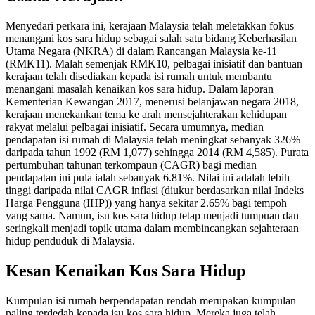
Menyedari perkara ini, kerajaan Malaysia telah meletakkan fokus
menangani kos sara hidup sebagai salah satu bidang Keberhasilan
Utama Negara (NKRA) di dalam Rancangan Malaysia ke-11
(RMK11). Malah semenjak RMK10, pelbagai inisiatif dan bantuan
kerajaan telah disediakan kepada isi rumah untuk membantu
menangani masalah kenaikan kos sara hidup. Dalam laporan
Kementerian Kewangan 2017, menerusi belanjawan negara 2018,
kerajaan menekankan tema ke arah mensejahterakan kehidupan
rakyat melalui pelbagai inisiatif. Secara umumnya, median
pendapatan isi rumah di Malaysia telah meningkat sebanyak 326%
daripada tahun 1992 (RM 1,077) sehingga 2014 (RM 4,585). Purata
pertumbuhan tahunan terkompaun (CAGR) bagi median
pendapatan ini pula ialah sebanyak 6.81%. Nilai ini adalah lebih
tinggi daripada nilai CAGR inflasi (diukur berdasarkan nilai Indeks
Harga Pengguna (IHP)) yang hanya sekitar 2.65% bagi tempoh
yang sama. Namun, isu kos sara hidup tetap menjadi tumpuan dan
seringkali menjadi topik utama dalam membincangkan sejahteraan
hidup penduduk di Malaysia.
Kesan Kenaikan Kos Sara Hidup
Kumpulan isi rumah berpendapatan rendah merupakan kumpulan
paling terdedah kepada isu kos sara hidup. Mereka juga telah