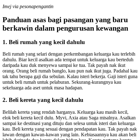
Imej via pesonapengantin
Panduan asas bagi pasangan yang baru
berkawin dalam pengurusan kewangan
1. Beli rumah yang kecil dahulu
Beli rumah yang selari dengan perkembangan keluarga kau terlebih
dahulu. Biar kecil asalkan ada tempat untuk keluarga kau berteduh
daripada kau duk menyewa sampai ke tua. Tak payah nak ikut
orang. Orang beli rumah banglo, kau pun nak ikut juga. Padahal kau
tak tahu berapa gaji dia sebulan. Kalau isteri bekerja. Gaji isteri guna
untuk beli rumah untuk pelaburan. Sekurang-kurangnya kau
sekeluarga ada aset untuk masa hadapan.
2. Beli kereta yang kecil dahulu
Belilah kereta yang rendah harganya. Keluarga kau masih kecil,
elok beli kereta kecil dulu. Myvi, Axia atau Saga misalnya. Asalkan
sampai ke destinasi yang dituju dan selesa untuk isteri dan keluarga
kau. Beli kereta yang sesuai dengan pendapatan kau. Tak payah nak
lawan dengan kawan-kawan yang lain. Kebiasaannya kau akan beli