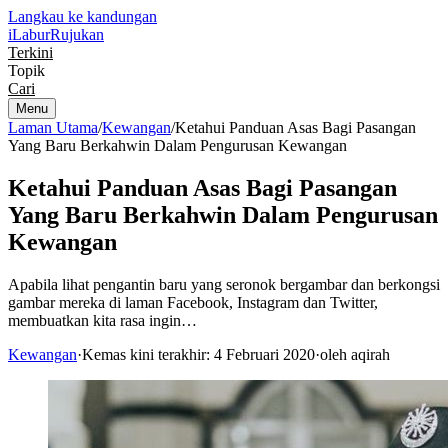
Langkau ke kandungan
iLabur
Rujukan
Terkini
Topik
Cari
Menu
Laman Utama
/
Kewangan
/
Ketahui Panduan Asas Bagi Pasangan
Yang Baru Berkahwin Dalam Pengurusan Kewangan
Ketahui Panduan Asas Bagi Pasangan
Yang Baru Berkahwin Dalam Pengurusan
Kewangan
Apabila lihat pengantin baru yang seronok bergambar dan berkongsi
gambar mereka di laman Facebook, Instagram dan Twitter,
membuatkan kita rasa ingin…
Kewangan
·
Kemas kini terakhir: 4 Februari 2020
·
oleh aqirah