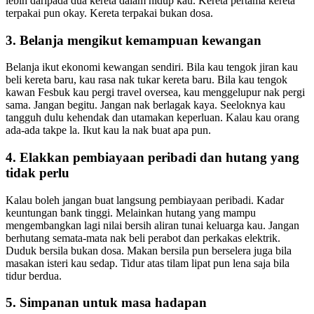
lebih daripada dua kereta dalam hidup kau. Kereta pertama kereta
terpakai pun okay. Kereta terpakai bukan dosa.
3. Belanja mengikut kemampuan kewangan
Belanja ikut ekonomi kewangan sendiri. Bila kau tengok jiran kau
beli kereta baru, kau rasa nak tukar kereta baru. Bila kau tengok
kawan Fesbuk kau pergi travel oversea, kau menggelupur nak pergi
sama. Jangan begitu. Jangan nak berlagak kaya. Seeloknya kau
tangguh dulu kehendak dan utamakan keperluan. Kalau kau orang
ada-ada takpe la. Ikut kau la nak buat apa pun.
4. Elakkan pembiayaan peribadi dan hutang yang
tidak perlu
Kalau boleh jangan buat langsung pembiayaan peribadi. Kadar
keuntungan bank tinggi. Melainkan hutang yang mampu
mengembangkan lagi nilai bersih aliran tunai keluarga kau. Jangan
berhutang semata-mata nak beli perabot dan perkakas elektrik.
Duduk bersila bukan dosa. Makan bersila pun berselera juga bila
masakan isteri kau sedap. Tidur atas tilam lipat pun lena saja bila
tidur berdua.
5. Simpanan untuk masa hadapan