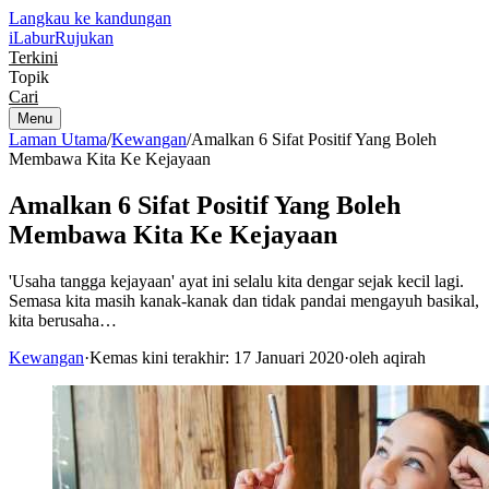
Langkau ke kandungan
iLabur
Rujukan
Terkini
Topik
Cari
Menu
Laman Utama
/
Kewangan
/
Amalkan 6 Sifat Positif Yang Boleh
Membawa Kita Ke Kejayaan
Amalkan 6 Sifat Positif Yang Boleh
Membawa Kita Ke Kejayaan
'Usaha tangga kejayaan' ayat ini selalu kita dengar sejak kecil lagi.
Semasa kita masih kanak-kanak dan tidak pandai mengayuh basikal,
kita berusaha…
Kewangan
·
Kemas kini terakhir: 17 Januari 2020
·
oleh aqirah