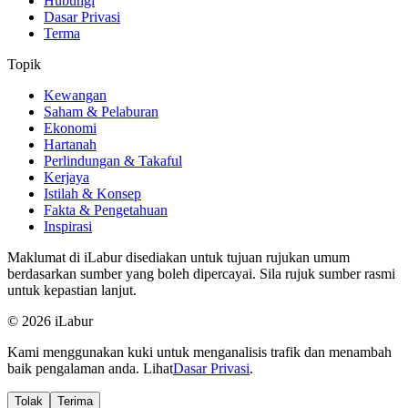
Hubungi
Dasar Privasi
Terma
Topik
Kewangan
Saham & Pelaburan
Ekonomi
Hartanah
Perlindungan & Takaful
Kerjaya
Istilah & Konsep
Fakta & Pengetahuan
Inspirasi
Maklumat di iLabur disediakan untuk tujuan rujukan umum
berdasarkan sumber yang boleh dipercayai. Sila rujuk sumber rasmi
untuk kepastian lanjut.
© 2026 iLabur
Kami menggunakan kuki untuk menganalisis trafik dan menambah
baik pengalaman anda. Lihat
Dasar Privasi
.
Tolak
Terima