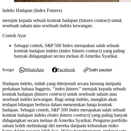
Indeks Hadapan (Index Futures)
merujuk kepada sebuah kontrak hadapan (futures contract) untuk
sesebuah saham atau sesebuah indeks kewangan.
Contoh Ayat
Sebagai contoh, S&P 500 Index merupakan salah sebuah
kontrak hadapan indeks (index futures contract) yang paling
banyak didagangkan secara meluas di Amerika Syarikat.
WhatsApp
Facebook
Salin pautan
Kongsi
Hadapan indeks, istilah yang diterjemah secara lansung daripada
perkataan bahasa Inggeris,
“index futures”
merujuk kepada sebuah
kontrak hadapan
(futures contract)
untuk sesebuah saham atau
sesebuah indeks kewangan. Bagi setiap indeks, mungkin akan
terdapat bilangan berbeza dalam menentukan harga kontrak
hadapan. Sebagai contoh,
S&P 500 Index
merupakan salah sebuah
kontrak hadapan indeks
(index futures contract)
yang paling banyak
didagangkan secara meluas di Amerika Syarikat. Pengurus portfolio
saham boleh melindungi diri mereka daripada keburukan risiko
harga dalam pasaran lebih luas. Walau bagaimanapun, terdapat satu