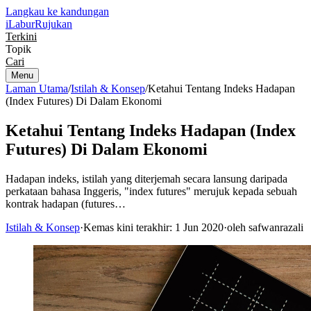
Langkau ke kandungan
iLabur
Rujukan
Terkini
Topik
Cari
Menu
Laman Utama
/
Istilah & Konsep
/
Ketahui Tentang Indeks Hadapan
(Index Futures) Di Dalam Ekonomi
Ketahui Tentang Indeks Hadapan (Index
Futures) Di Dalam Ekonomi
Hadapan indeks, istilah yang diterjemah secara lansung daripada
perkataan bahasa Inggeris, "index futures" merujuk kepada sebuah
kontrak hadapan (futures…
Istilah & Konsep
·
Kemas kini terakhir: 1 Jun 2020
·
oleh safwanrazali