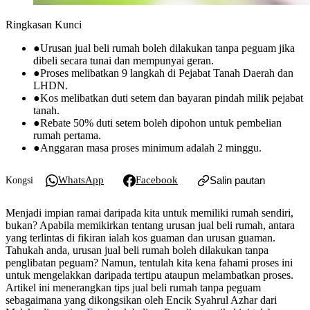
Ringkasan Kunci
●
Urusan jual beli rumah boleh dilakukan tanpa peguam jika
dibeli secara tunai dan mempunyai geran.
●
Proses melibatkan 9 langkah di Pejabat Tanah Daerah dan
LHDN.
●
Kos melibatkan duti setem dan bayaran pindah milik pejabat
tanah.
●
Rebate 50% duti setem boleh dipohon untuk pembelian
rumah pertama.
●
Anggaran masa proses minimum adalah 2 minggu.
WhatsApp
Facebook
Salin pautan
Kongsi
Menjadi impian ramai daripada kita untuk memiliki rumah sendiri,
bukan? Apabila memikirkan tentang urusan jual beli rumah, antara
yang terlintas di fikiran ialah kos guaman dan urusan guaman.
Tahukah anda, urusan jual beli rumah boleh dilakukan tanpa
penglibatan peguam? Namun, tentulah kita kena fahami proses ini
untuk mengelakkan daripada tertipu ataupun melambatkan proses.
Artikel ini menerangkan tips jual beli rumah tanpa peguam
sebagaimana yang dikongsikan oleh Encik Syahrul Azhar dari