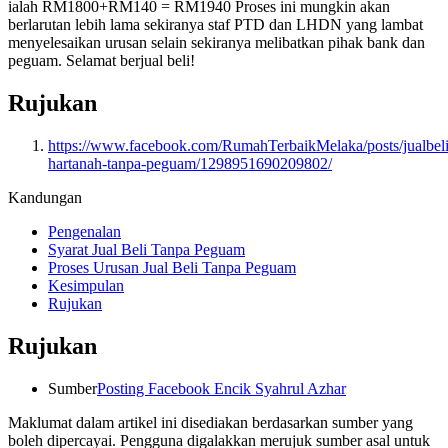
ialah RM1800+RM140 = RM1940 Proses ini mungkin akan
berlarutan lebih lama sekiranya staf PTD dan LHDN yang lambat
menyelesaikan urusan selain sekiranya melibatkan pihak bank dan
peguam. Selamat berjual beli!
Rujukan
https://www.facebook.com/RumahTerbaikMelaka/posts/jualbeli
hartanah-tanpa-peguam/1298951690209802/
Kandungan
Pengenalan
Syarat Jual Beli Tanpa Peguam
Proses Urusan Jual Beli Tanpa Peguam
Kesimpulan
Rujukan
Rujukan
Sumber
Posting Facebook Encik Syahrul Azhar
Maklumat dalam artikel ini disediakan berdasarkan sumber yang
boleh dipercayai. Pengguna digalakkan merujuk sumber asal untuk