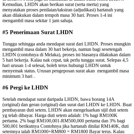
Kemudian, LHDN akan berikan surat (serta merta) yang
menyatakan proses penilaian/taksiran (adjudikasi) hartanah yang
akan dilakukan dalam tempoh masa 30 hari. Proses 1-4 ini
mengambil masa sekitar 1 jam sahaja.
#5 Penerimaan Surat LHDN
Tunggu sehingga anda mendapat surat dari LHDN. Proses mungkin
mengambil masa dalam 30 hari bekerja, namun bagi sesetengah
LHDN (contohnya di Melaka), proses ini biasanya dilakukan dalam
5 hari bekerja. Kalau nak cepat, tak perlu tunggu surat. Selepas 4,5
hari urusan 1-4 selesai, boleh terus hubungi LHDN untuk
menyemak status. Urusan pengeposan surat akan mengambil masa
minimum 3 hari .
#6 Pergi ke LHDN
Setelah mendapat surat daripada LHDN, bawa borang 14A
(original) dan geran (original) dan surat dari LHDN ke LHDN. Buat
pembayaran duti setem. LHDN akan mengeluarkan sijil duti setem
yg telah dibayar. Harga duti setem adalah: 1% bagi RM100K
pertama. 2% bagi RM100,001-RM500,000 pertama dan 3% bagi
500,001 berikutnya Contohnya jika hartanah dinilai RM140K, duti
setemnya ialah RM1000+RM800 = RM1800 Bayar terus. Kalau