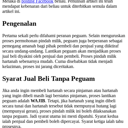
Melaka di
posting Facebook
beliau. Penulisan artikel ini telah
mendapat kebenaran dari beliau untuk diterbitkan semula dalam
artikel ini.
Pengenalan
Pertama sekali perlu difahami peranan peguam. Selain menguruskan
proses permohonan pindah milik, peguam juga berperanan sebagai
pemegang amanah bagi pihak pembeli dan penjual yang diiktiraf
secara undang-undang. Lantikan peguam akan menjadikan proses
jual beli diyakini oleh penjual dan pembeli. Proses pindah milik
hartanah sebenarnya mudah. Cuma disebabkan tidak menjadi
kelaziman, proses ini jarang diceritakan.
Syarat Jual Beli Tanpa Peguam
Jika anda ingin membeli hartanah secara pinjaman atau hartanah
yang ingin dibeli masih lagi berstatus pinjaman, proses lantikan
peguam adalah
WAJIB
. Tetapi, jika hartanah yang ingin dibeli
secara tunai dan hartanah tersebut tidak mempunyai hutang lagi
(mempunyai geran), proses pindah milik ini boleh dilaksanakan
tanpa peguam. Jadi syarat utama ini mesti dipatuhi. Syarat kedua
ialah penjual dan pembeli boleh dipercayai. Syarat ketiga ialah tahu
prosesnya.