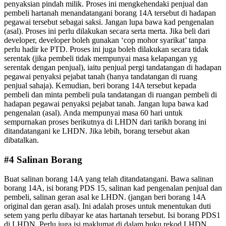
penyaksian pindah milik. Proses ini mengkehendaki penjual dan
pembeli hartanah menandatangani borang 14A tersebut di hadapan
pegawai tersebut sebagai saksi. Jangan lupa bawa kad pengenalan
(asal). Proses ini perlu dilakukan secara serta merta. Jika beli dari
developer, developer boleh gunakan ‘cop mohor syarikat’ tanpa
perlu hadir ke PTD. Proses ini juga boleh dilakukan secara tidak
serentak (jika pembeli tidak mempunyai masa kelapangan yg
serentak dengan penjual), iaitu penjual pergi tandatangan di hadapan
pegawai penyaksi pejabat tanah (hanya tandatangan di ruang
penjual sahaja). Kemudian, beri borang 14A tersebut kepada
pembeli dan minta pembeli pula tandatangan di ruangan pembeli di
hadapan pegawai penyaksi pejabat tanah. Jangan lupa bawa kad
pengenalan (asal). Anda mempunyai masa 60 hari untuk
sempurnakan proses berikutnya di LHDN dari tarikh borang ini
ditandatangani ke LHDN. Jika lebih, borang tersebut akan
dibatalkan.
#4 Salinan Borang
Buat salinan borang 14A yang telah ditandatangani. Bawa salinan
borang 14A, isi borang PDS 15, salinan kad pengenalan penjual dan
pembeli, salinan geran asal ke LHDN. (jangan beri borang 14A
original dan geran asal). Ini adalah proses untuk menentukan duti
setem yang perlu dibayar ke atas hartanah tersebut. Isi borang PDS1
di LHDN. Perlu juga isi maklumat di dalam buku rekod LHDN.