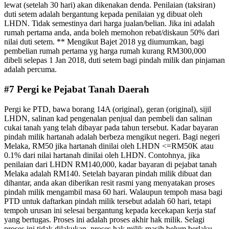
lewat (setelah 30 hari) akan dikenakan denda. Penilaian (taksiran)
duti setem adalah bergantung kepada penilaian yg dibuat oleh
LHDN. Tidak semestinya dari harga jualan/belian. Jika ini adalah
rumah pertama anda, anda boleh memohon rebat/diskaun 50% dari
nilai duti setem. ** Mengikut Bajet 2018 yg diumumkan, bagi
pembelian rumah pertama yg harga rumah kurang RM300,000
dibeli selepas 1 Jan 2018, duti setem bagi pindah milik dan pinjaman
adalah percuma.
#7 Pergi ke Pejabat Tanah Daerah
Pergi ke PTD, bawa borang 14A (original), geran (original), sijil
LHDN, salinan kad pengenalan penjual dan pembeli dan salinan
cukai tanah yang telah dibayar pada tahun tersebut. Kadar bayaran
pindah milik hartanah adalah berbeza mengikut negeri. Bagi negeri
Melaka, RM50 jika hartanah dinilai oleh LHDN <=RM50K atau
0.1% dari nilai hartanah dinilai oleh LHDN. Contohnya, jika
penilaian dari LHDN RM140,000, kadar bayaran di pejabat tanah
Melaka adalah RM140. Setelah bayaran pindah milik dibuat dan
dihantar, anda akan diberikan resit rasmi yang menyatakan proses
pindah milik mengambil masa 60 hari. Walaupun tempoh masa bagi
PTD untuk daftarkan pindah milik tersebut adalah 60 hari, tetapi
tempoh urusan ini selesai bergantung kepada kecekapan kerja staf
yang bertugas. Proses ini adalah proses akhir hak milik. Selagi
proses ini tidak dilakukan, proses hak milik masih belum berlaku.