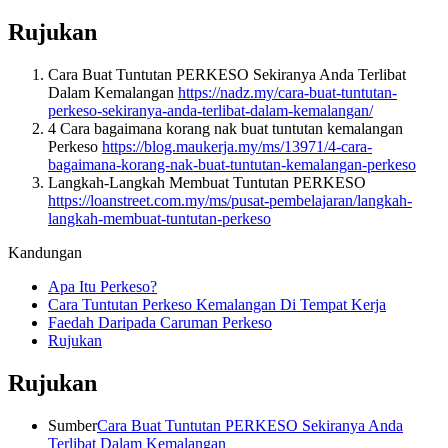
Rujukan
Cara Buat Tuntutan PERKESO Sekiranya Anda Terlibat
Dalam Kemalangan
https://nadz.my/cara-buat-tuntutan-
perkeso-sekiranya-anda-terlibat-dalam-kemalangan/
4 Cara bagaimana korang nak buat tuntutan kemalangan
Perkeso
https://blog.maukerja.my/ms/13971/4-cara-
bagaimana-korang-nak-buat-tuntutan-kemalangan-perkeso
Langkah-Langkah Membuat Tuntutan PERKESO
https://loanstreet.com.my/ms/pusat-pembelajaran/langkah-
langkah-membuat-tuntutan-perkeso
Kandungan
Apa Itu Perkeso?
Cara Tuntutan Perkeso Kemalangan Di Tempat Kerja
Faedah Daripada Caruman Perkeso
Rujukan
Rujukan
Sumber
Cara Buat Tuntutan PERKESO Sekiranya Anda
Terlibat Dalam Kemalangan