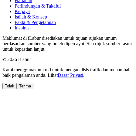
Hartanah
Perlindungan & Takaful
Kerjaya
Istilah & Konsep
Fakta & Pengetahuan
Inspirasi
Maklumat di iLabur disediakan untuk tujuan rujukan umum
berdasarkan sumber yang boleh dipercayai. Sila rujuk sumber rasmi
untuk kepastian lanjut.
© 2026 iLabur
Kami menggunakan kuki untuk menganalisis trafik dan menambah
baik pengalaman anda. Lihat
Dasar Privasi
.
Tolak
Terima