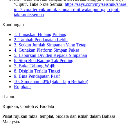
‘Ciput’. Take Note Semua!
https://says.com/my/seismik/share-
ini-7-cara-terbaik-untuk-simpan-duit-walaupun-gaji-ciput-
take-note-semua
Kandungan
1. Lunaskan Hutang Piutang
2. Tambah Pendapatan Lebih
3. Setkan Jumlah Simpanan Yang Tetap
4. Gunakan Platform Simpan Paksa
5. Laburkan Dividen Kepada Simpanan
6. Stop Beli Barang Tak Penting
7. Buka Tabung Wajib
8. Disiplin Terlalu Tinggi
9. Bina Pendapatan Pasif
10. Simpanan 50% (Sakit Tapi Berbaloi)
Rujukan:
iLabur
Rujukan, Contoh & Biodata
Pusat rujukan fakta, templat, biodata dan istilah dalam Bahasa
Malaysia.