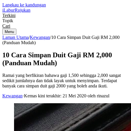
Langkau ke kandungan
iLabur
Rujukan
Terkini
Topik
Cari
Menu
Laman Utama
/
Kewangan
/
10 Cara Simpan Duit Gaji RM 2,000
(Panduan Mudah)
10 Cara Simpan Duit Gaji RM 2,000
(Panduan Mudah)
Ramai yang berfikiran bahawa gaji 1,500 sehingga 2,000 sangat
sedikit jumlahnya dan tidak layak untuk menyimpan. Terdapat
banyak cara simpan duit gaji 2000 yang boleh anda ikuti.
Kewangan
·
Kemas kini terakhir: 21 Mei 2020
·
oleh rinazul