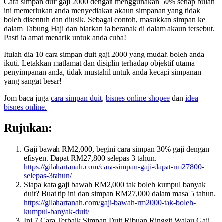
Cara simpan duit gaji 2000 dengan menggunakan 50% setiap bulan
ini memerlukan anda menyediakan akaun simpanan yang tidak
boleh disentuh dan diusik. Sebagai contoh, masukkan simpan ke
dalam Tabung Haji dan biarkan ia beranak di dalam akaun tersebut.
Pasti ia amat menarik untuk anda cuba!
Itulah dia 10 cara simpan duit gaji 2000 yang mudah boleh anda
ikuti. Letakkan matlamat dan disiplin terhadap objektif utama
penyimpanan anda, tidak mustahil untuk anda kecapi simpanan
yang sangat besar!
Jom baca juga
cara simpan duit
,
bisnes online shopee
dan
idea
bisnes online.
Rujukan:
Gaji bawah RM2,000, begini cara simpan 30% gaji dengan
efisyen. Dapat RM27,800 selepas 3 tahun.
https://gilahartanah.com/cara-simpan-gaji-dapat-rm27800-
selepas-3tahun/
Siapa kata gaji bawah RM2,000 tak boleh kumpul banyak
duit? Buat tip ini dan simpan RM27,000 dalam masa 5 tahun.
https://gilahartanah.com/gaji-bawah-rm2000-tak-boleh-
kumpul-banyak-duit/
Ini 7 Cara Terbaik Simpan Duit Ribuan Ringgit Walau Gaji