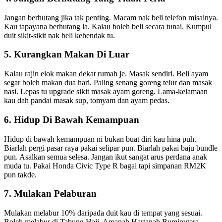
Jangan berhutang jika tak penting. Macam nak beli telefon misalnya.
Kau tapayana berhutang la. Kalau boleh beli secara tunai. Kumpul
duit sikit-sikit nak beli kehendak tu.
5. Kurangkan Makan Di Luar
Kalau rajin elok makan dekat rumah je. Masak sendiri. Beli ayam
segar boleh makan dua hari. Paling senang goreng telur dan masak
nasi. Lepas tu upgrade sikit masak ayam goreng. Lama-kelamaan
kau dah pandai masak sup, tomyam dan ayam pedas.
6. Hidup Di Bawah Kemampuan
Hidup di bawah kemampuan ni bukan buat diri kau hina puh.
Biarlah pergi pasar raya pakai selipar pun. Biarlah pakai baju bundle
pun. Asalkan semua selesa. Jangan ikut sangat arus perdana anak
muda tu. Pakai Honda Civic Type R bagai tapi simpanan RM2K
pun takde.
7. Mulakan Pelaburan
Mulakan melabur 10% daripada duit kau di tempat yang sesuai.
Boleh melabur di Tabung Haji, Amanah Hartanah Bumiputera,