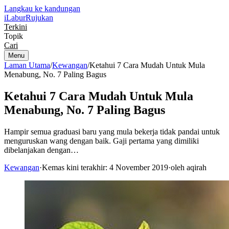
Langkau ke kandungan
iLabur
Rujukan
Terkini
Topik
Cari
Menu
Laman Utama
/
Kewangan
/
Ketahui 7 Cara Mudah Untuk Mula
Menabung, No. 7 Paling Bagus
Ketahui 7 Cara Mudah Untuk Mula
Menabung, No. 7 Paling Bagus
Hampir semua graduasi baru yang mula bekerja tidak pandai untuk
menguruskan wang dengan baik. Gaji pertama yang dimiliki
dibelanjakan dengan…
Kewangan
·
Kemas kini terakhir: 4 November 2019
·
oleh aqirah