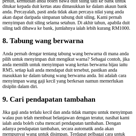
penuh, kemudian anda boleh bawa duit siling tadi ke bank untuk
ditukar kepada duit kertas atau dimasukkan ke dalam akaun bank
anda. Percayalah, pasti anda tidak akan percaya nilai yang anda
akan dapat daripada simpanan tabung duit siling. Kami pernah
menyimpan duit siling selama setahun. Di akhir tahun, apabila duit
siling tadi dibawa ke bank, jumlahnya ialah lebih kurang RM1000.
8. Tabung wang berwarna
Anda pernah dengar tentang tabung wang berwarna di mana anda
pilih untuk menyimpan duit mengikut warna? Sebagai contoh, jika
anda memilih untuk menyimpan wang kertas berwarna hijau iaitu
RM5, setiap kali anda mendapat duit tersebut, pastikan anda
masukkan ke dalam tabung wang berwarna anda. Ini adalah cara
menyimpan wang gaji kecil yang berkesan namun memerlukan
disiplin dalam diri.
9. Cari pendapatan tambahan
Jika gaji anda terlalu kecil dan anda tidak mampu untuk menyimpan
walau pun telah membuat belanjawan dengan teratur, nasihat kami
ialah anda boleh cuba mencari pendapatan tambahan. Dengan
adanya pendapatan tambahan, secara automatik anda akan
mempunyai wang untuk disimpan. Terdapat pelbagai cara untuk