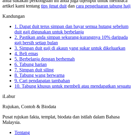
anda sukakan perkongsian ini anda juga dijemput untuk membaca
artikel kami tentang
tips jimat duit
dan
cara pengeluaran tabung haji
Kandungan
1. Dapat duit terus simpan dan bayar semua hutang sebelum
duit gaji digunakan untuk berbelanja
2. Pastikan anda simpan sekurang-kurangnya 10% daripada
gaji bersih setiap bulan
3. Simpan duit gaji di akaun yang sukar untuk dikeluarkan
4. Beli emas
5. Berbelanja dengan berhemah
6. Tabung harian
7. Simpan duit siling
8. Tabung wang berwarna
9. Cari pendapatan tambahan
10. Tabung khusus untuk membeli atau mendapatkan sesuatu
iLabur
Rujukan, Contoh & Biodata
Pusat rujukan fakta, templat, biodata dan istilah dalam Bahasa
Malaysia.
Tentang