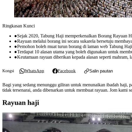
Ringkasan Kunci
●
Sejak 2020, Tabung Haji memperkenalkan Borang Rayuan Haj
●
Rayuan melalui borang ini secara sukarela bersetuju membaya
●
Pemohon boleh muat turun borang di laman web Tabung Haji 
●
Terdapat 10 alasan utama yang boleh digunakan untuk membua
●
Keutamaan rayuan diberikan kepada alasan seperti mahram, l
WhatsApp
Facebook
Salin pautan
Kongsi
Bagi yang sedang menunggu giliran untuk menunaikan ibadah haji, p
tidak tersenarai, anda dibenarkan untuk membuat rayuan. Jom kami s
Rayuan haji