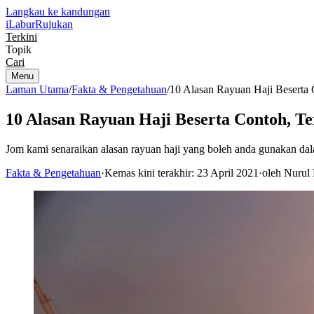
Langkau ke kandungan
iLabur
Rujukan
Terkini
Topik
Cari
Menu
Laman Utama
/
Fakta & Pengetahuan
/
10 Alasan Rayuan Haji Beserta 
10 Alasan Rayuan Haji Beserta Contoh, T
Jom kami senaraikan alasan rayuan haji yang boleh anda gunakan da
Fakta & Pengetahuan
·
Kemas kini terakhir: 23 April 2021
·
oleh Nurul 