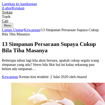
Langkau ke kandungan
iLabur
Rujukan
Terkini
Topik
Cari
Menu
Laman Utama
/
Kewangan
/
13 Simpanan Persaraan Supaya Cukup
Bila Tiba Masanya
13 Simpanan Persaraan Supaya Cukup
Bila Tiba Masanya
Beberapa tahun lagi kita akan bersara, apakah cukup segala wang
simpanan yang ada? Stress bila fikir hal ini kalau sekarang pun
belum ada simpanan…
Kewangan
·
Kemas kini terakhir: 2 Julai 2020
·
oleh rinazul