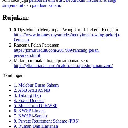
Jom baca juga
pelaburan unit trust
,
keburukan insurans
,
strategi
simpan duit
dan
panduan saham.
Rujukan:
6 Tips Mudah Menyimpan Wang Untuk Pekerja Kerajaan
https://www.imoney.my/articles/menyimpan-wang-pekerja-
kerajaan
Rancang Pelan Persaraan
https://jomurusduit.com/2017/09/rancang-pelan-
persaraan.html
Makin hari makin tua, tapi simpanan zero
https://gilahartanah.com/makin-tua-tapi-simpanan-zero/
Kandungan
1. Melabur Bursa Saham
2. ASB Atau ASNB
3. Tabung Haji
4. Fixed Deposit
5. Mencarum Di KWSP
6. KWSP i-Invest
7. KWSP i-Saraan
8. Private Retirement Scheme (PRS)
9. Rumah Dan Hartanah