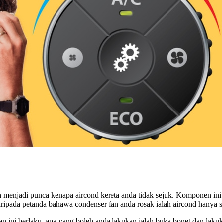
n menjadi punca kenapa aircond kereta anda tidak sejuk. Komponen i
daripada petanda bahawa condenser fan anda rosak ialah aircond hanya s
aan ini berlaku, apa yang boleh anda lakukan ialah buka bonet dan laku