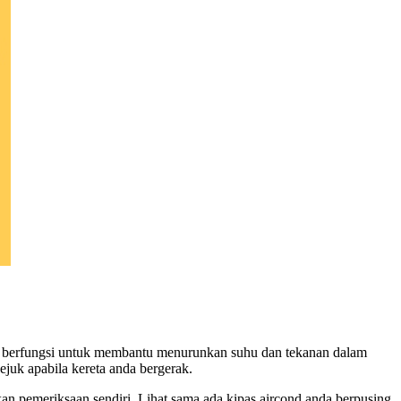
ni berfungsi untuk membantu menurunkan suhu dan tekanan dalam
ejuk apabila kereta anda bergerak.
kan pemeriksaan sendiri. Lihat sama ada kipas aircond anda berpusing