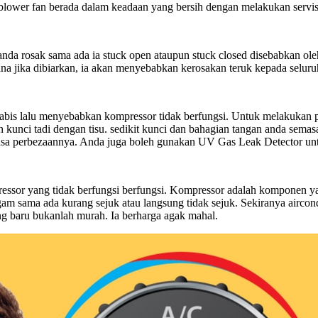
dan blower fan berada dalam keadaan yang bersih dengan melakukan serv
 anda rosak sama ada ia stuck open ataupun stuck closed disebabkan o
rana jika dibiarkan, ia akan menyebabkan kerosakan teruk kepada seluru
abis lalu menyebabkan kompressor tidak berfungsi. Untuk melakukan p
unci tadi dengan tisu. sedikit kunci dan bahagian tangan anda semasa
 terasa perbezaannya. Anda juga boleh gunakan UV Gas Leak Detector 
pressor yang tidak berfungsi berfungsi. Kompressor adalah komponen y
m sama ada kurang sejuk atau langsung tidak sejuk. Sekiranya aircond
g baru bukanlah murah. Ia berharga agak mahal.