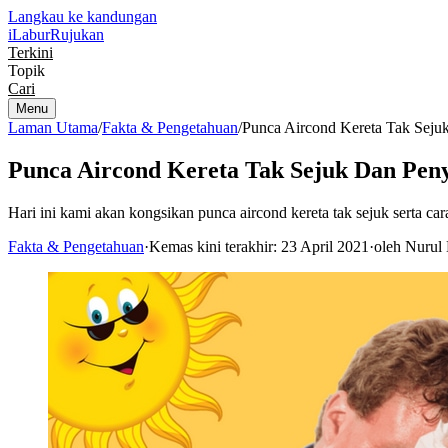
Langkau ke kandungan
iLabur
Rujukan
Terkini
Topik
Cari
Menu
Laman Utama
/
Fakta & Pengetahuan
/
Punca Aircond Kereta Tak Seju
Punca Aircond Kereta Tak Sejuk Dan Peny
Hari ini kami akan kongsikan punca aircond kereta tak sejuk serta ca
Fakta & Pengetahuan
·
Kemas kini terakhir: 23 April 2021
·
oleh Nurul 