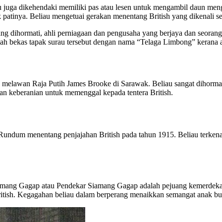
 juga dikehendaki memiliki pas atau lesen untuk mengambil daun men
patinya. Beliau mengetuai gerakan menentang British yang dikenali 
 dihormati, ahli perniagaan dan pengusaha yang berjaya dan seorang 
lah bekas tapak surau tersebut dengan nama “Telaga Limbong” kerana a
melawan Raja Putih James Brooke di Sarawak. Beliau sangat dihormat
dan keberanian untuk memenggal kepada tentera British.
ndum menentang penjajahan British pada tahun 1915. Beliau terkenal 
mang Gagap atau Pendekar Siamang Gagap adalah pejuang kemerdekaan
itish. Kegagahan beliau dalam berperang menaikkan semangat anak b