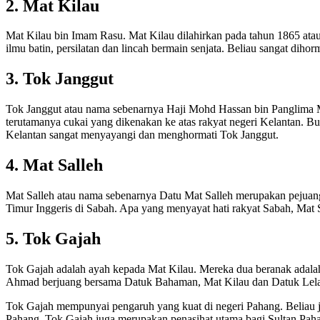
2. Mat Kilau
Mat Kilau bin Imam Rasu. Mat Kilau dilahirkan pada tahun 1865 ata
ilmu batin, persilatan dan lincah bermain senjata. Beliau sangat di
3. Tok Janggut
Tok Janggut atau nama sebenarnya Haji Mohd Hassan bin Panglima Ma
terutamanya cukai yang dikenakan ke atas rakyat negeri Kelantan. 
Kelantan sangat menyayangi dan menghormati Tok Janggut.
4. Mat Salleh
Mat Salleh atau nama sebenarnya Datu Mat Salleh merupakan pejua
Timur Inggeris di Sabah. Apa yang menyayat hati rakyat Sabah, Mat
5. Tok Gajah
Tok Gajah adalah ayah kepada Mat Kilau. Mereka dua beranak adalah
Ahmad berjuang bersama Datuk Bahaman, Mat Kilau dan Datuk Lela d
Tok Gajah mempunyai pengaruh yang kuat di negeri Pahang. Beliau ju
Pahang, Tok Gajah juga merupakan penasihat utama bagi Sultan Paha