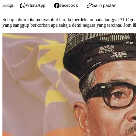
WhatsApp
Facebook
Salin pautan
Kongsi
Setiap tahun kita menyambut hari kemerdekaan pada tanggal 31 Ogos
yang sanggup berkorban apa sahaja demi negara yang tercinta. Jom li