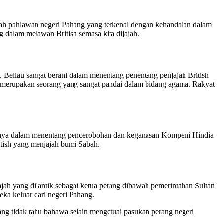
lah pahlawan negeri Pahang yang terkenal dengan kehandalan dalam
g dalam melawan British semasa kita dijajah.
Beliau sangat berani dalam menentang penentang penjajah British
ga merupakan seorang yang sangat pandai dalam bidang agama. Rakyat
annya dalam menentang pencerobohan dan keganasan Kompeni Hindia
itish yang menjajah bumi Sabah.
ah yang dilantik sebagai ketua perang dibawah pemerintahan Sultan
a keluar dari negeri Pahang.
ang tidak tahu bahawa selain mengetuai pasukan perang negeri