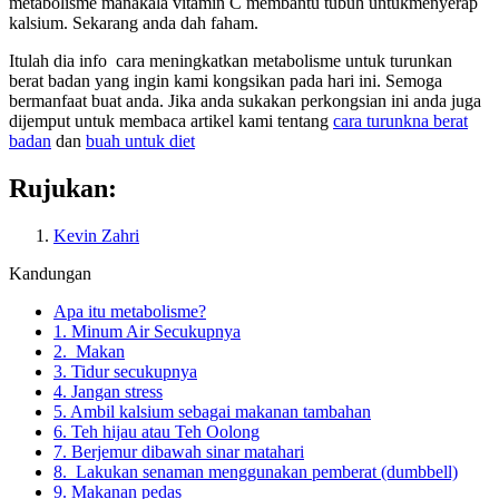
metabolisme manakala vitamin C membantu tubuh untukmenyerap
kalsium. Sekarang anda dah faham.
Itulah dia info cara meningkatkan metabolisme untuk turunkan
berat badan yang ingin kami kongsikan pada hari ini. Semoga
bermanfaat buat anda. Jika anda sukakan perkongsian ini anda juga
dijemput untuk membaca artikel kami tentang
cara turunkna berat
badan
dan
buah untuk diet
Rujukan:
Kevin Zahri
Kandungan
Apa itu metabolisme?
1. Minum Air Secukupnya
2. Makan
3. Tidur secukupnya
4. Jangan stress
5. Ambil kalsium sebagai makanan tambahan
6. Teh hijau atau Teh Oolong
7. Berjemur dibawah sinar matahari
8. Lakukan senaman menggunakan pemberat (dumbbell)
9. Makanan pedas