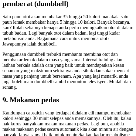
pemberat (dumbbell)
Satu paun otot akan membakar 35 hingga 50 kalori manakala satu
paun lemak membakar hanya 5 hingga 10 kalori. Banyak bezanya,
kan? Itulah sebabnya kenapa anda perlu meningkatkan otot di dalam
tubuh badan. Lagi banyak otot dalam badan, lagi tinggi kadar
metabolism anda. Bagaimana cara untuk membina otot?
Jawapannya ialah dumbbell.
Penggunaan dumbbell terbukti membantu membina otot dan
membakar lemak dalam masa yang sama. Interval training atau
latihan berkala adalah cara yang baik untuk mendapatkan kesan
senaman yang maksimum sekiranya anda sibuk dan sukar mencari
masa yang panjang untuk bersenam. Apa yang lagi menarik, anda
juga boleh main dumbbell sambil menonton televisyen. Mudah dan
senang.
9. Makanan pedas
Kandungan capsaicin yang terdapat didalam cili mampu membakar
kalori sehingga 30 minit selepas anda memakannya. Oleh itu, kalau
nak kurus banyakkan makan makanan pedas. Lagi pun, apabila
makan makanan pedas secara automatik kita akan minum air dengan
banyak. Ianya sangat baik untuk meningkatkan kadar metabolisme