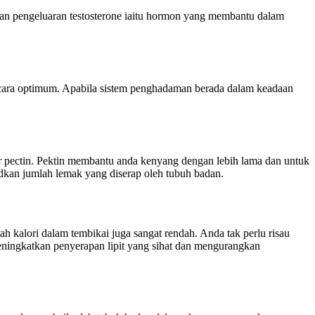
n pengeluaran testosterone iaitu hormon yang membantu dalam
ecara optimum. Apabila sistem penghadaman berada dalam keadaan
 pectin. Pektin membantu anda kenyang dengan lebih lama dan untuk
kan jumlah lemak yang diserap oleh tubuh badan.
kalori dalam tembikai juga sangat rendah. Anda tak perlu risau
ningkatkan penyerapan lipit yang sihat dan mengurangkan