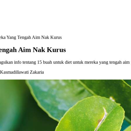
eka Yang Tengah Aim Nak Kurus
Tengah Aim Nak Kurus
ongsikan info tentang 15 buah untuk diet untuk mereka yang tengah ai
 Kasmadillawati Zakaria