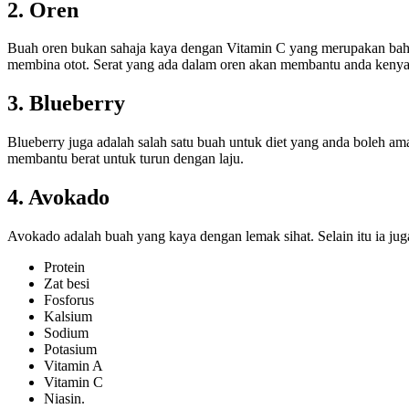
2. Oren
Buah oren bukan sahaja kaya dengan Vitamin C yang merupakan bahan
membina otot. Serat yang ada dalam oren akan membantu anda kenya
3. Blueberry
Blueberry juga adalah salah satu buah untuk diet yang anda boleh
membantu berat untuk turun dengan laju.
4. Avokado
Avokado adalah buah yang kaya dengan lemak sihat. Selain itu ia ju
Protein
Zat besi
Fosforus
Kalsium
Sodium
Potasium
Vitamin A
Vitamin C
Niasin.