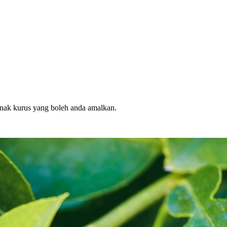
m nak kurus yang boleh anda amalkan.