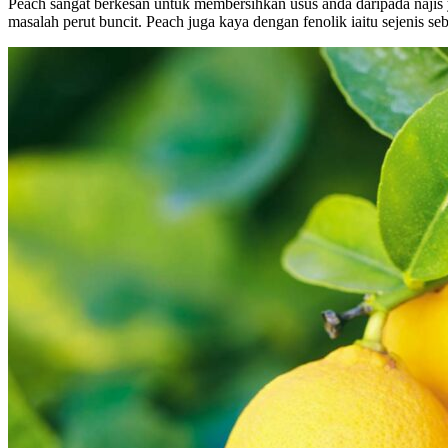
Peach sangat berkesan untuk membersihkan usus anda daripada najis
masalah perut buncit. Peach juga kaya dengan fenolik iaitu sejenis 