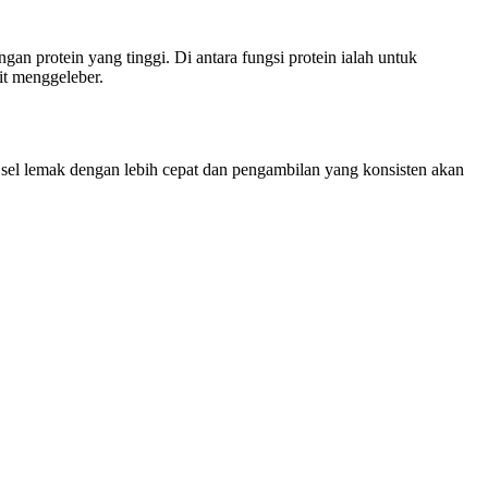
 protein yang tinggi. Di antara fungsi protein ialah untuk
t menggeleber.
el lemak dengan lebih cepat dan pengambilan yang konsisten akan