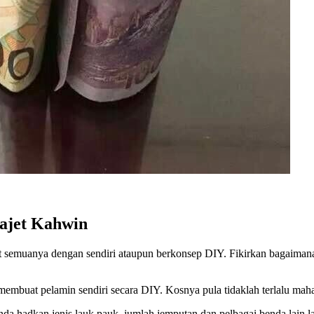
Bajet Kahwin
at semuanya dengan sendiri ataupun berkonsep DIY. Fikirkan bagaiman
 membuat pelamin sendiri secara DIY. Kosnya pula tidaklah terlalu mah
da hadkan jenis lauk pauk, jumlah jemputan dan pelbagai benda lain l