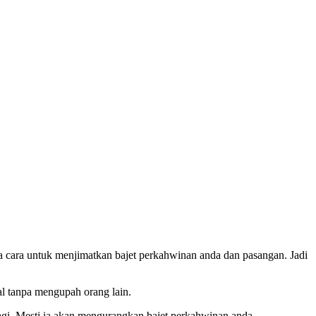
a cara untuk menjimatkan bajet perkahwinan anda dan pasangan. Jadi
al tanpa mengupah orang lain.
agi. Mesti ia akan mengurangkan bajet perkahwinan anda.