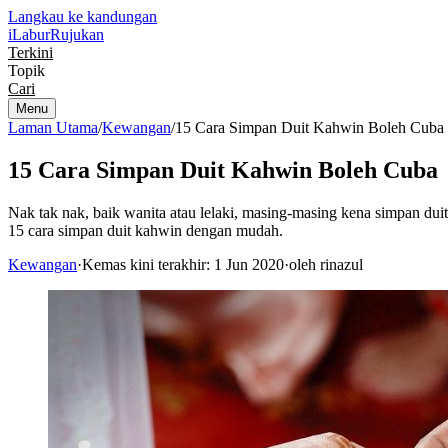
Langkau ke kandungan
iLabur
Rujukan
Terkini
Topik
Cari
Menu
Laman Utama
/
Kewangan
/
15 Cara Simpan Duit Kahwin Boleh Cuba
15 Cara Simpan Duit Kahwin Boleh Cuba
Nak tak nak, baik wanita atau lelaki, masing-masing kena simpan dui
15 cara simpan duit kahwin dengan mudah.
Kewangan
·
Kemas kini terakhir: 1 Jun 2020
·
oleh rinazul