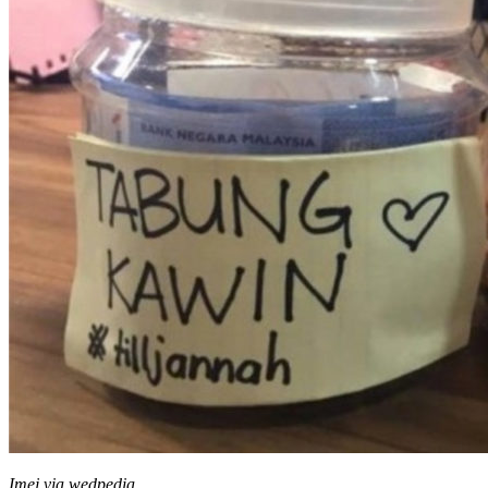
Imej via wedpedia