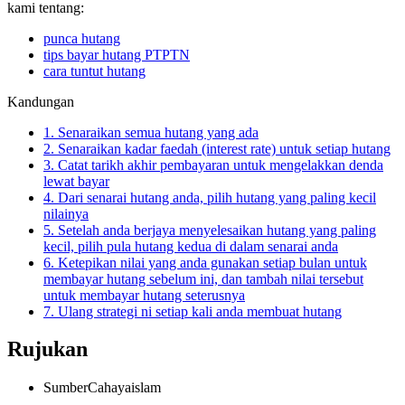
kami tentang:
punca hutang
tips bayar hutang PTPTN
cara tuntut hutang
Kandungan
1. Senaraikan semua hutang yang ada
2. Senaraikan kadar faedah (interest rate) untuk setiap hutang
3. Catat tarikh akhir pembayaran untuk mengelakkan denda
lewat bayar
4. Dari senarai hutang anda, pilih hutang yang paling kecil
nilainya
5. Setelah anda berjaya menyelesaikan hutang yang paling
kecil, pilih pula hutang kedua di dalam senarai anda
6. Ketepikan nilai yang anda gunakan setiap bulan untuk
membayar hutang sebelum ini, dan tambah nilai tersebut
untuk membayar hutang seterusnya
7. Ulang strategi ni setiap kali anda membuat hutang
Rujukan
Sumber
Cahayaislam