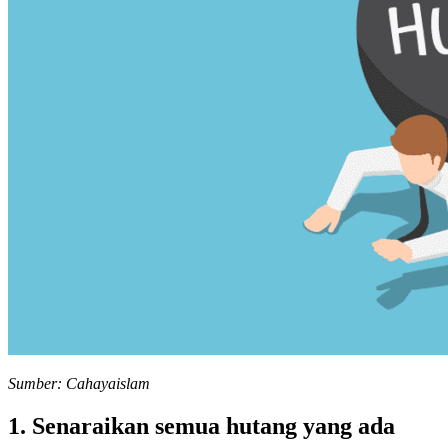
Sumber: Cahayaislam
1. Senaraikan semua hutang yang ada