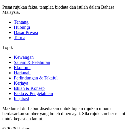
Pusat rujukan fakta, templat, biodata dan istilah dalam Bahasa
Malaysia.
Tentang
Hubungi
Dasar Privasi
Terma
Topik
Kewangan
Saham & Pelaburan
Ekonomi
Hartanah
Perlindungan & Takaful
Kerjaya
Istilah & Konsep
Fakta & Pengetahuan
Inspirasi
Maklumat di iLabur disediakan untuk tujuan rujukan umum
berdasarkan sumber yang boleh dipercayai. Sila rujuk sumber rasmi
untuk kepastian lanjut.
© 2026 iLabur