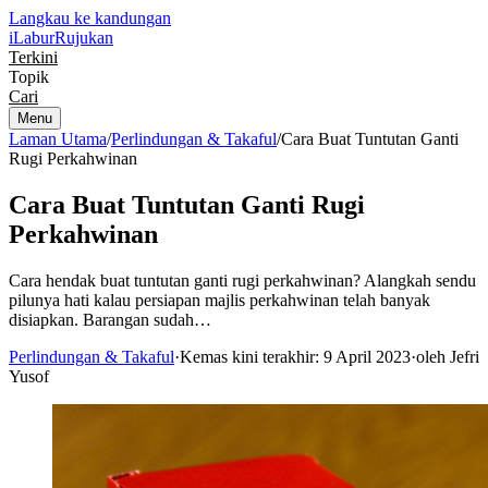
Langkau ke kandungan
iLabur
Rujukan
Terkini
Topik
Cari
Menu
Laman Utama
/
Perlindungan & Takaful
/
Cara Buat Tuntutan Ganti
Rugi Perkahwinan
Cara Buat Tuntutan Ganti Rugi
Perkahwinan
Cara hendak buat tuntutan ganti rugi perkahwinan? Alangkah sendu
pilunya hati kalau persiapan majlis perkahwinan telah banyak
disiapkan. Barangan sudah…
Perlindungan & Takaful
·
Kemas kini terakhir: 9 April 2023
·
oleh Jefri
Yusof