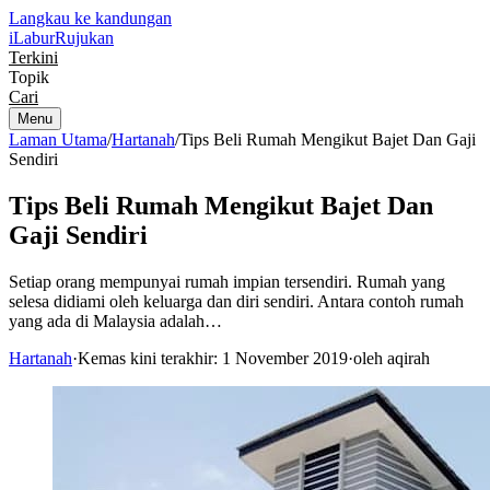
Langkau ke kandungan
iLabur
Rujukan
Terkini
Topik
Cari
Menu
Laman Utama
/
Hartanah
/
Tips Beli Rumah Mengikut Bajet Dan Gaji
Sendiri
Tips Beli Rumah Mengikut Bajet Dan
Gaji Sendiri
Setiap orang mempunyai rumah impian tersendiri. Rumah yang
selesa didiami oleh keluarga dan diri sendiri. Antara contoh rumah
yang ada di Malaysia adalah…
Hartanah
·
Kemas kini terakhir: 1 November 2019
·
oleh aqirah