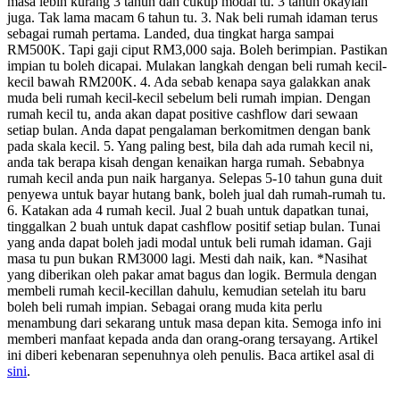
masa lebih kurang 3 tahun dah cukup modal tu. 3 tahun okaylah
juga. Tak lama macam 6 tahun tu. 3. Nak beli rumah idaman terus
sebagai rumah pertama. Landed, dua tingkat harga sampai
RM500K. Tapi gaji ciput RM3,000 saja. Boleh berimpian. Pastikan
impian tu boleh dicapai. Mulakan langkah dengan beli rumah kecil-
kecil bawah RM200K. 4. Ada sebab kenapa saya galakkan anak
muda beli rumah kecil-kecil sebelum beli rumah impian. Dengan
rumah kecil tu, anda akan dapat positive cashflow dari sewaan
setiap bulan. Anda dapat pengalaman berkomitmen dengan bank
pada skala kecil. 5. Yang paling best, bila dah ada rumah kecil ni,
anda tak berapa kisah dengan kenaikan harga rumah. Sebabnya
rumah kecil anda pun naik harganya. Selepas 5-10 tahun guna duit
penyewa untuk bayar hutang bank, boleh jual dah rumah-rumah tu.
6. Katakan ada 4 rumah kecil. Jual 2 buah untuk dapatkan tunai,
tinggalkan 2 buah untuk dapat cashflow positif setiap bulan. Tunai
yang anda dapat boleh jadi modal untuk beli rumah idaman. Gaji
masa tu pun bukan RM3000 lagi. Mesti dah naik, kan. *Nasihat
yang diberikan oleh pakar amat bagus dan logik. Bermula dengan
membeli rumah kecil-kecillan dahulu, kemudian setelah itu baru
boleh beli rumah impian. Sebagai orang muda kita perlu
menambung dari sekarang untuk masa depan kita. Semoga info ini
memberi manfaat kepada anda dan orang-orang tersayang. Artikel
ini diberi kebenaran sepenuhnya oleh penulis. Baca artikel asal di
sini
.