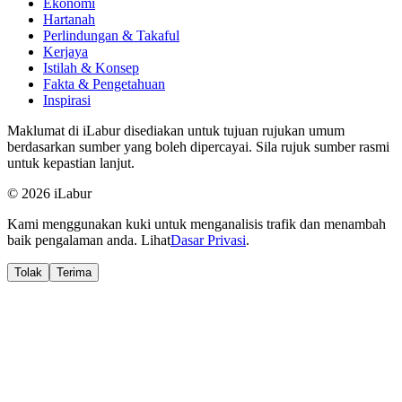
Ekonomi
Hartanah
Perlindungan & Takaful
Kerjaya
Istilah & Konsep
Fakta & Pengetahuan
Inspirasi
Maklumat di iLabur disediakan untuk tujuan rujukan umum
berdasarkan sumber yang boleh dipercayai. Sila rujuk sumber rasmi
untuk kepastian lanjut.
© 2026 iLabur
Kami menggunakan kuki untuk menganalisis trafik dan menambah
baik pengalaman anda. Lihat
Dasar Privasi
.
Tolak
Terima