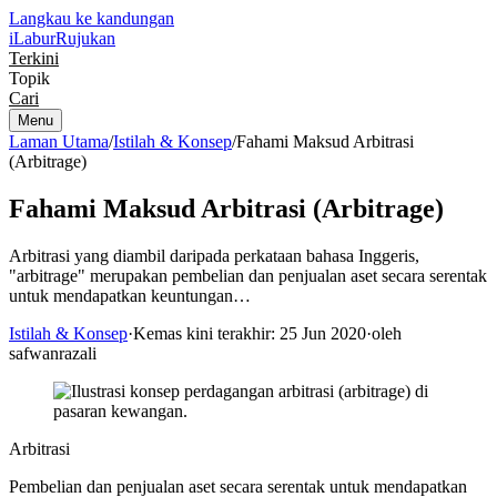
Langkau ke kandungan
iLabur
Rujukan
Terkini
Topik
Cari
Menu
Laman Utama
/
Istilah & Konsep
/
Fahami Maksud Arbitrasi
(Arbitrage)
Fahami Maksud Arbitrasi (Arbitrage)
Arbitrasi yang diambil daripada perkataan bahasa Inggeris,
"arbitrage" merupakan pembelian dan penjualan aset secara serentak
untuk mendapatkan keuntungan…
Istilah & Konsep
·
Kemas kini terakhir: 25 Jun 2020
·
oleh
safwanrazali
Arbitrasi
Pembelian dan penjualan aset secara serentak untuk mendapatkan