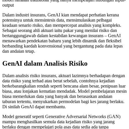
output​
Dalam industri insurans, GenAI kian mendapat perhatian kerana
potensinya untuk mensintesis data, mensimulasikan pelbagai
keadaan senario risiko, dan mempercepat analisis yang kompleks.
Sebagai seorang ahli aktuari iaitu pakar yang menilai risiko dan
bertanggungjawab dalam kestabilan kewangan insurans – GenAI
menawarkan pendekatan baharu yang lebih dinamik dan fleksibel
berbanding kaedah konvensional yang bergantung pada data lepas
dan andaian tetap.
GenAI dalam Analisis Risiko
Dalam analisis risiko insurans, aktuari lazimnya berhadapan dengan
data risiko yang terhad atau berat sebelah, contohnya kejadian
berkebarangkalian rendah seperti bencana alam besar, penipuan luar
biasa, atau lonjakan kematian mendadak. Model pembelajaran mesin
biasa memerlukan data yang banyak dan berasaskan andaian
taburan tertentu, menyukarkan permodelan bagi kes jarang berlaku.
Di sinilah GenAI dapat membantu.
Model generatif seperti Generative Adversarial Networks (GAN)
mampu menghasilkan semula data kejadian risiko yang jarang
berlaku dengan mempelajari pola asas data sedia ada tanpa