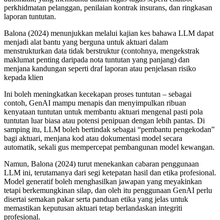
perkhidmatan pelanggan, penilaian kontrak insurans, dan ringkasan
laporan tuntutan.
Balona (2024) menunjukkan melalui kajian kes bahawa LLM dapat
menjadi alat bantu yang berguna untuk aktuari dalam
menstrukturkan data tidak berstruktur (contohnya, mengekstrak
maklumat penting daripada nota tuntutan yang panjang) dan
menjana kandungan seperti draf laporan atau penjelasan risiko
kepada klien​
Ini boleh meningkatkan kecekapan proses tuntutan – sebagai
contoh, GenAI mampu menapis dan menyimpulkan ribuan
kenyataan tuntutan untuk membantu aktuari mengenal pasti pola
tuntutan luar biasa atau potensi penipuan dengan lebih pantas. Di
samping itu, LLM boleh bertindak sebagai “pembantu pengekodan”
bagi aktuari, menjana kod atau dokumentasi model secara
automatik, sekali gus mempercepat pembangunan model kewangan.
Namun, Balona (2024) turut menekankan cabaran penggunaan
LLM ini, terutamanya dari segi ketepatan hasil dan etika profesional.
Model generatif boleh menghasilkan jawapan yang meyakinkan
tetapi berkemungkinan silap, dan oleh itu penggunaan GenAI perlu
disertai semakan pakar serta panduan etika yang jelas untuk
memastikan keputusan aktuari tetap berlandaskan integriti
profesional​.