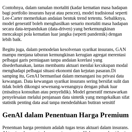
Contohnya, dalam ramalan mortaliti (kadar kematian masa hadapan
bagi portfolio insurans hayat atau pencen), model tradisional seperti
Lee-Carter memerlukan andaian bentuk trend tertentu. Sebaliknya,
model generatif boleh menghasilkan senario mortaliti masa hadapan
secara data-terpandukan (data-driven) yang berkemungkinan
mencakupi pola kematian luar jangka (seperti pandemik) dengan
lebih baik.
Begitu juga, dalam pemodelan kesolvenan syarikat insurans, GAN
mampu menjana taburan kemungkinan kerugian agregat merentasi
pelbagai garis perniagaan tanpa andaian korelasi yang
disederhanakan, lantas membantu aktuari menilai kecukupan modal
menghadapi pelbagai situasi ekonomi dan kejutan pasaran.Di
samping itu, GenAI bermanfaat dalam menangani isu privasi data
kewangan. Data kewangan syarikat insurans sering bersifat sulit dan
tidak boleh dikongsi sewenang-wenangnya dengan pihak luar
(misalnya konsultan atau penyelidik). Model generatif menawarkan
penyelesaian melalui penjanaan data sintetik yang mengekalkan sifat
statistik penting data asal tanpa mendedahkan butiran sensitif​
GenAI dalam Penentuan Harga Premium
Penentuan harga premium adalah tugas teras aktuari dalam insurans.