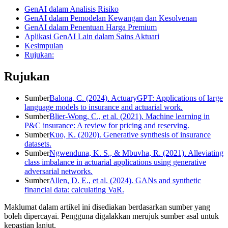
GenAI dalam Analisis Risiko
GenAI dalam Pemodelan Kewangan dan Kesolvenan
GenAI dalam Penentuan Harga Premium
Aplikasi GenAI Lain dalam Sains Aktuari
Kesimpulan
Rujukan:
Rujukan
Sumber
Balona, C. (2024). ActuaryGPT: Applications of large
language models to insurance and actuarial work.
Sumber
Blier-Wong, C., et al. (2021). Machine learning in
P&C insurance: A review for pricing and reserving.
Sumber
Kuo, K. (2020). Generative synthesis of insurance
datasets.
Sumber
Ngwenduna, K. S., & Mbuvha, R. (2021). Alleviating
class imbalance in actuarial applications using generative
adversarial networks.
Sumber
Allen, D. E., et al. (2024). GANs and synthetic
financial data: calculating VaR.
Maklumat dalam artikel ini disediakan berdasarkan sumber yang
boleh dipercayai. Pengguna digalakkan merujuk sumber asal untuk
kepastian lanjut.