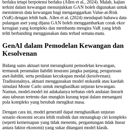
berlaku tetapi berpotensi berlaku (Allen et al., 2024). Malah, kajian
terkini dalam kewangan menunjukkan GAN boleh digunakan untuk
mensintesis data kewangan bagi menganggarkan Value-at-Risk
(VaR) dengan lebih baik. Allen et al. (2024) mendapati bahawa data
pulangan aset yang dijana GAN boleh menggambarkan corak ekor
kerugian yang kompleks dan membantu mengira VaR yang lebih
teliti berbanding menggunakan data terhad semata-mata​.
GenAI dalam Pemodelan Kewangan dan
Kesolvenan
Bidang sains aktuari turut merangkumi pemodelan kewangan,
termasuk peramalan liabiliti insurans jangka panjang, pengurusan
aset-liabiliti, serta penilaian kecukupan modal (kesolvenan).
Tradisionalnya, aktuari menggunakan model stokastik atau kaedah
simulasi Monte Carlo untuk menghasilkan unjuran kewangan.
Namun, model-model ini adakalanya terbatas oleh andaian linearit
atau taburan tertentu dan mungkin kurang tepat dalam menangani
pola kompleks yang berubah mengikut masa​.
Dengan cara ini, model generatif dapat menghasilkan unjuran
senario ekonomi secara lebih realistik dan menangkap ciri kompleks
(seperti kemeruapan yang tidak menentu, pergantungan tidak linear
antara faktor ekonomi) yang sukar ditangani model klasik.