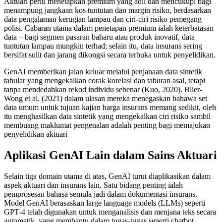
Aktuari perlu menetapkan premium yang adil dan mencukupi bagi
menampung jangkaan kos tuntutan dan margin risiko, berdasarkan
data pengalaman kerugian lampau dan ciri-ciri risiko pemegang
polisi. Cabaran utama dalam penetapan premium ialah keterbatasan
data – bagi segmen pasaran baharu atau produk inovatif, data
tuntutan lampau mungkin terhad; selain itu, data insurans sering
bersifat sulit dan jarang dikongsi secara terbuka untuk penyelidikan.
GenAI memberikan jalan keluar melalui penjanaan data sintetik
tabular yang mengekalkan corak korelasi dan taburan asal, tetapi
tanpa mendedahkan rekod individu sebenar (Kuo, 2020)​. Blier-
Wong et al. (2021) dalam ulasan mereka menegaskan bahawa set
data umum untuk tujuan kajian harga insurans memang sedikit, oleh
itu menghasilkan data sintetik yang mengekalkan ciri risiko sambil
membuang maklumat pengenalan adalah penting bagi memajukan
penyelidikan aktuari​
Aplikasi GenAI Lain dalam Sains Aktuari
Selain tiga domain utama di atas, GenAI turut diaplikasikan dalam
aspek aktuari dan insurans lain. Satu bidang penting ialah
pemprosesan bahasa semula jadi dalam dokumentasi insurans.
Model GenAI berasaskan large language models (LLMs) seperti
GPT-4 telah digunakan untuk menganalisis dan menjana teks secara
automatik, yang membantu dalam tugas-tugas seperti chatbot