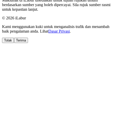
Maklumat di iLabur disediakan untuk tujuan rujukan umum
berdasarkan sumber yang boleh dipercayai. Sila rujuk sumber rasmi
untuk kepastian lanjut.
© 2026 iLabur
Kami menggunakan kuki untuk menganalisis trafik dan menambah
baik pengalaman anda. Lihat
Dasar Privasi
.
Tolak
Terima