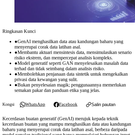
Ringkasan Kunci
●
GenAI menghasilkan data atau kandungan baharu yang
menyerupai corak data latihan asal.
●
Membantu aktuari mensintesis data, mensimulasikan senario
risiko ekstrem, dan mempercepat analisis kompleks.
●
Model generatif seperti GAN menyelesaikan masalah data
terhad dan tidak seimbang dalam analisis risiko.
●
Membolehkan penjanaan data sintetik untuk mengekalkan
privasi data kewangan yang sulit.
●
Bukan penyelesaian magik; penggunaannya memerlukan
semakan pakar dan panduan etika yang jelas.
WhatsApp
Facebook
Salin pautan
Kongsi
Kecerdasan buatan generatif (GenAI) merujuk kepada teknik
kecerdasan buatan yang mampu menghasilkan data atau kandungan
baharu yang menyerupai corak data latihan asal, berbeza daripada
model ramalan tradisional yang hanya mempelajari hubungan input-