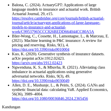
Balona, C. (2024). ActuaryGPT: Applications of large
language models to insurance and actuarial work. British
Actuarial Journal, 29, e15.
https://resolve.cambridge.org/core/journals/british-actuarial-
journal/article/actuarygpt-applications-of-large-language-
models-to-insurance-and-actuarial-
work/C99537965CCC826BEDD664044CC80A5A
Blier-Wong, C., Cossette, H., Lamontagne, L., & Marceau, E.
(2021). Machine learning in P&C insurance: A review for
pricing and reserving. Risks, 9(1), 4.
https://doi.org/10.3390/risks9010004
Kuo, K. (2020). Generative synthesis of insurance datasets.
arXiv preprint arXiv:1912.02423.
https://arxiv.org/abs/1912.02423
Ngwenduna, K. S., & Mbuvha, R. (2021). Alleviating class
imbalance in actuarial applications using generative
adversarial networks. Risks, 9(3), 49.
https://doi.org/10.3390/risks9030049
Allen, D. E., Mushunje, L., & Peiris, S. (2024). GANs and
synthetic financial data: calculating VaR. Applied Economics,
56(36), 3989–4004.
https://doi.org/10.1080/00036846.2024.2365456
Kandungan