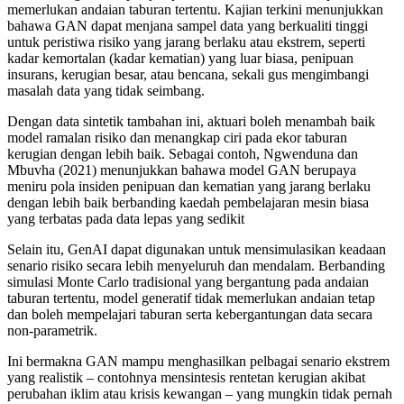
memerlukan andaian taburan tertentu. Kajian terkini menunjukkan
bahawa GAN dapat menjana sampel data yang berkualiti tinggi
untuk peristiwa risiko yang jarang berlaku atau ekstrem, seperti
kadar kemortalan (kadar kematian) yang luar biasa, penipuan
insurans, kerugian besar, atau bencana, sekali gus mengimbangi
masalah data yang tidak seimbang.​
Dengan data sintetik tambahan ini, aktuari boleh menambah baik
model ramalan risiko dan menangkap ciri pada ekor taburan
kerugian dengan lebih baik. Sebagai contoh, Ngwenduna dan
Mbuvha (2021) menunjukkan bahawa model GAN berupaya
meniru pola insiden penipuan dan kematian yang jarang berlaku
dengan lebih baik berbanding kaedah pembelajaran mesin biasa
yang terbatas pada data lepas yang sedikit​
Selain itu, GenAI dapat digunakan untuk mensimulasikan keadaan
senario risiko secara lebih menyeluruh dan mendalam. Berbanding
simulasi Monte Carlo tradisional yang bergantung pada andaian
taburan tertentu, model generatif tidak memerlukan andaian tetap
dan boleh mempelajari taburan serta kebergantungan data secara
non-parametrik​.
Ini bermakna GAN mampu menghasilkan pelbagai senario ekstrem
yang realistik – contohnya mensintesis rentetan kerugian akibat
perubahan iklim atau krisis kewangan – yang mungkin tidak pernah