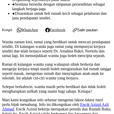
●
Sentiasa bersedia dengan simpanan persendirian sebagai
langkah berjaga-jaga.
●
Disarankan untuk beli rumah kecil sebagai pelaburan dan
jana pendapatan sendiri.
WhatsApp
Facebook
Salin pautan
Kongsi
Wanita zaman kini, ramai yang berdikari untuk mencari pendapatan
sendiri. Di kalangan wanita juga ramai yang mempunyai kerjaya
sendiri dan telah berjaya seperti Dr. Amalina Bakri, Neelofa dan
ramai lagi. Ini menunjukkan wanita juga boleh mencipta sejarah.
Ramai di kalangan wanita yang walaupun sibuk berkerja dan
mengejar kerjaya tetapi masih boleh menguruskan hal rumah tangga
seperti masak, mengemas rumah dan menyiapkan anak-anak ke
sekolah. Ini adalah ciri-ciri wanita yang berjaya.
Selepas berkahwin, wanita masih perlu berdikari dan tidak boleh
mengharapkan nafkah yang suami bagi sahaja. Kenapa?
Mari kami kongsikan info sebenar mengenai faktor-faktor isteri
perlu bijak menabung. Info ini dikongsikan oleh
Encik Azizul Azli
Ahmad
. Encik Azizul bekerja merupakan penulis dan Rumah Buku.
Selain itu, Encik Azizul selalu berkongsi tips kewangan dan