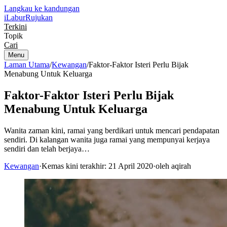
Langkau ke kandungan
iLabur
Rujukan
Terkini
Topik
Cari
Menu
Laman Utama
/
Kewangan
/
Faktor-Faktor Isteri Perlu Bijak
Menabung Untuk Keluarga
Faktor-Faktor Isteri Perlu Bijak
Menabung Untuk Keluarga
Wanita zaman kini, ramai yang berdikari untuk mencari pendapatan
sendiri. Di kalangan wanita juga ramai yang mempunyai kerjaya
sendiri dan telah berjaya…
Kewangan
·
Kemas kini terakhir: 21 April 2020
·
oleh aqirah