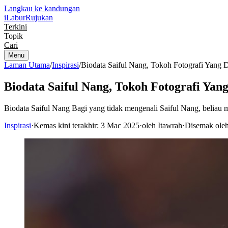
Langkau ke kandungan
iLabur
Rujukan
Terkini
Topik
Cari
Menu
Laman Utama
/
Inspirasi
/
Biodata Saiful Nang, Tokoh Fotografi Yang D
Biodata Saiful Nang, Tokoh Fotografi Yang
Biodata Saiful Nang Bagi yang tidak mengenali Saiful Nang, beliau 
Inspirasi
·
Kemas kini terakhir: 3 Mac 2025
·
oleh Itawrah
·
Disemak oleh