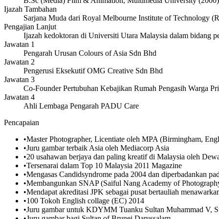
B.Sc (Media) Film & Animation, Multimedia University (2000)
Ijazah Tambahan
Sarjana Muda dari Royal Melbourne Institute of Technology (
Pengajian Lanjut
Ijazah kedoktoran di Universiti Utara Malaysia dalam bidang 
Jawatan 1
Pengarah Urusan Colours of Asia Sdn Bhd
Jawatan 2
Pengerusi Eksekutif OMG Creative Sdn Bhd
Jawatan 3
Co-Founder Pertubuhan Kebajikan Rumah Pengasih Warga Pri
Jawatan 4
Ahli Lembaga Pengarah PADU Care
Pencapaian
•
Master Photographer, Licentiate oleh MPA (Birmingham, Eng
•
Juru gambar terbaik Asia oleh Mediacorp Asia
•
20 usahawan berjaya dan paling kreatif di Malaysia oleh De
•
Tersenarai dalam Top 10 Malaysia 2011 Magazine
•
Mengasas Candidsyndrome pada 2004 dan diperbadankan pa
•
Membangunkan SNAP (Saiful Nang Academy of Photography) 
•
Mendapat akreditasi JPK sebagai pusat bertauliah menawarkan
•
100 Tokoh English collage (EC) 2014
•
Juru gambar untuk KDYMM Tuanku Sultan Muhammad V, Su
•
Juru gambar bagi Sultan of Brunei Darussalam