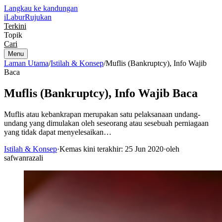
Langkau ke kandungan
iLabur
Rujukan
Terkini
Topik
Cari
Menu
Laman Utama
/
Istilah & Konsep
/
Muflis (Bankruptcy), Info Wajib
Baca
Muflis (Bankruptcy), Info Wajib Baca
Muflis atau kebankrapan merupakan satu pelaksanaan undang-
undang yang dimulakan oleh seseorang atau sesebuah perniagaan
yang tidak dapat menyelesaikan…
Istilah & Konsep
·
Kemas kini terakhir: 25 Jun 2020
·
oleh
safwanrazali