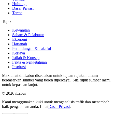
Hubungi
Dasar Privasi
Terma
Topik
Kewangan
Saham & Pelaburan
Ekonomi
Hartanah
Perlindungan & Takaful
Kerjaya
Istilah & Konsep
Fakta & Pengetahuan
Inspirasi
Maklumat di iLabur disediakan untuk tujuan rujukan umum
berdasarkan sumber yang boleh dipercayai. Sila rujuk sumber rasmi
untuk kepastian lanjut.
© 2026 iLabur
Kami menggunakan kuki untuk menganalisis trafik dan menambah
baik pengalaman anda. Lihat
Dasar Privasi
.