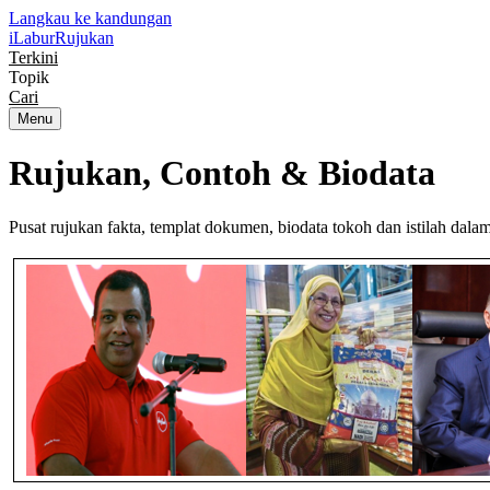
Langkau ke kandungan
iLabur
Rujukan
Terkini
Topik
Cari
Menu
Rujukan, Contoh &
Biodata
Pusat rujukan fakta, templat dokumen, biodata tokoh dan istilah dal