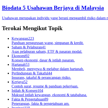
Biodata 5 Usahawan Berjaya di Malaysia
Usahawan merupakan individu yang berani mengambil risiko dalam 
Terokai Mengikut Topik
Kewangan
223
Panduan pengurusan wang, simpanan & kredit.
Saham & Pelaburan
41
Asas pelaburan saham, ETF & pasaran modal.
Ekonomi
92
Konsep ekonomi, dasar & istilah pasaran.
Hartanah
53
Membeli, menyewa & melabur dalam hartanah.
Perlindungan & Takaful
44
Insurans, takaful & perancangan risiko.
Kerjaya
52
Contoh surat, resume & panduan pekerjaan.
Istilah & Konsep
104
Maksud istilah kewangan, ekonomi & tatabahasa.
Fakta & Pengetahuan
89
Penerangan, fakta & pengetahuan am.
Inspirasi
110