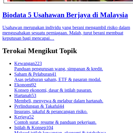
Biodata 5 Usahawan Berjaya di Malaysia
Usahawan merupakan individu yang berani mengambil risiko dalam
mengusahakan sesuatu perniagaan. Malah, turut berani membuat
keputusan bagi mencapai…
Terokai Mengikut Topik
Kewangan
223
Panduan pengurusan wang, simpanan & kredit.
Saham & Pelaburan
41
Asas pelaburan saham, ETF & pasaran modal.
Ekonomi
92
Konsep ekonomi, dasar & istilah pasaran.
Hartanah
53
Membeli, menyewa & melabur dalam hartanah.
Perlindungan & Takaful
44
Insurans, takaful & perancangan risiko.
Kerjaya
52
Contoh surat, resume & panduan pekerjaan.
Istilah & Konsep
104
Maksud istilah kewangan, ekonomi & tatabahasa.