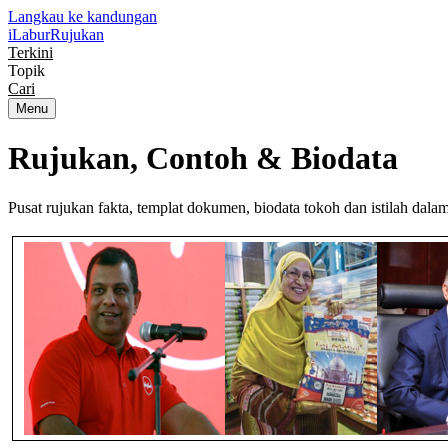
Langkau ke kandungan
iLabur
Rujukan
Terkini
Topik
Cari
Menu
Rujukan, Contoh &
Biodata
Pusat rujukan fakta, templat dokumen, biodata tokoh dan istilah dal