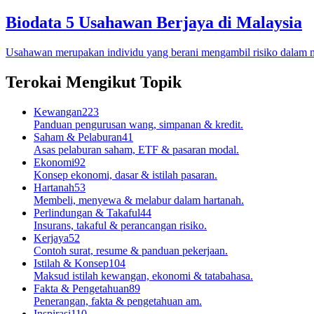
Biodata 5 Usahawan Berjaya di Malaysia
Usahawan merupakan individu yang berani mengambil risiko dalam 
Terokai Mengikut Topik
Kewangan
223
Panduan pengurusan wang, simpanan & kredit.
Saham & Pelaburan
41
Asas pelaburan saham, ETF & pasaran modal.
Ekonomi
92
Konsep ekonomi, dasar & istilah pasaran.
Hartanah
53
Membeli, menyewa & melabur dalam hartanah.
Perlindungan & Takaful
44
Insurans, takaful & perancangan risiko.
Kerjaya
52
Contoh surat, resume & panduan pekerjaan.
Istilah & Konsep
104
Maksud istilah kewangan, ekonomi & tatabahasa.
Fakta & Pengetahuan
89
Penerangan, fakta & pengetahuan am.
Inspirasi
110