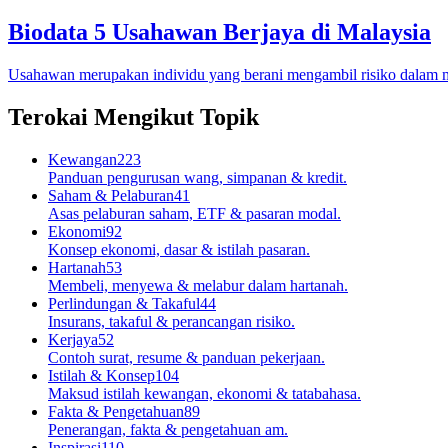
Biodata 5 Usahawan Berjaya di Malaysia
Usahawan merupakan individu yang berani mengambil risiko dalam 
Terokai Mengikut Topik
Kewangan
223
Panduan pengurusan wang, simpanan & kredit.
Saham & Pelaburan
41
Asas pelaburan saham, ETF & pasaran modal.
Ekonomi
92
Konsep ekonomi, dasar & istilah pasaran.
Hartanah
53
Membeli, menyewa & melabur dalam hartanah.
Perlindungan & Takaful
44
Insurans, takaful & perancangan risiko.
Kerjaya
52
Contoh surat, resume & panduan pekerjaan.
Istilah & Konsep
104
Maksud istilah kewangan, ekonomi & tatabahasa.
Fakta & Pengetahuan
89
Penerangan, fakta & pengetahuan am.
Inspirasi
110