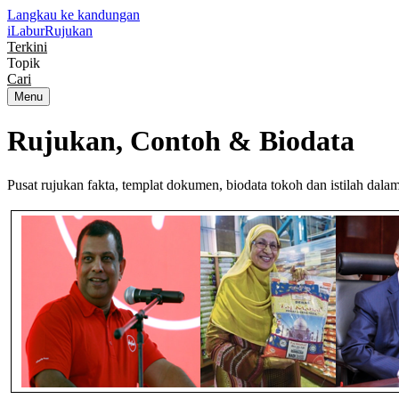
Langkau ke kandungan
iLabur
Rujukan
Terkini
Topik
Cari
Menu
Rujukan, Contoh &
Biodata
Pusat rujukan fakta, templat dokumen, biodata tokoh dan istilah dal