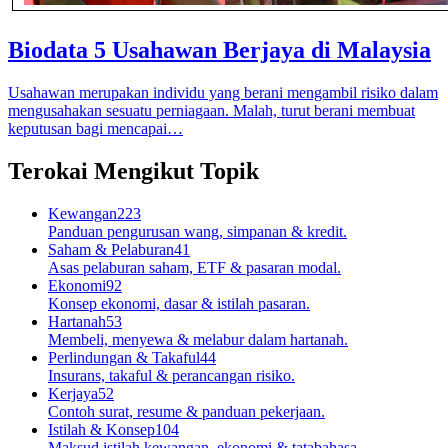
Biodata 5 Usahawan Berjaya di Malaysia
Usahawan merupakan individu yang berani mengambil risiko dalam
mengusahakan sesuatu perniagaan. Malah, turut berani membuat
keputusan bagi mencapai…
Terokai Mengikut Topik
Kewangan
223
Panduan pengurusan wang, simpanan & kredit.
Saham & Pelaburan
41
Asas pelaburan saham, ETF & pasaran modal.
Ekonomi
92
Konsep ekonomi, dasar & istilah pasaran.
Hartanah
53
Membeli, menyewa & melabur dalam hartanah.
Perlindungan & Takaful
44
Insurans, takaful & perancangan risiko.
Kerjaya
52
Contoh surat, resume & panduan pekerjaan.
Istilah & Konsep
104
Maksud istilah kewangan, ekonomi & tatabahasa.