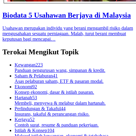
Biodata 5 Usahawan Berjaya di Malaysia
Usahawan merupakan individu yang berani mengambil risiko dalam
mengusahakan sesuatu perniagaan. Malah, turut berani membuat
keputusan bagi mencapai…
Terokai Mengikut Topik
Kewangan
223
Panduan pengurusan wang, simpanan & kredit.
Saham & Pelaburan
41
Asas pelaburan saham, ETF & pasaran modal.
Ekonomi
92
Konsep ekonomi, dasar & istilah pasaran.
Hartanah
53
Membeli, menyewa & melabur dalam hartanah.
Perlindungan & Takaful
44
Insurans, takaful & perancangan risiko.
Kerjaya
52
Contoh surat, resume & panduan pekerjaan.
Istilah & Konsep
104
Maksud istilah kewangan, ekonomi & tatabahasa.