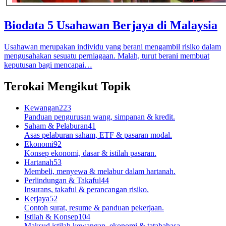
Biodata 5 Usahawan Berjaya di Malaysia
Usahawan merupakan individu yang berani mengambil risiko dalam
mengusahakan sesuatu perniagaan. Malah, turut berani membuat
keputusan bagi mencapai…
Terokai Mengikut Topik
Kewangan
223
Panduan pengurusan wang, simpanan & kredit.
Saham & Pelaburan
41
Asas pelaburan saham, ETF & pasaran modal.
Ekonomi
92
Konsep ekonomi, dasar & istilah pasaran.
Hartanah
53
Membeli, menyewa & melabur dalam hartanah.
Perlindungan & Takaful
44
Insurans, takaful & perancangan risiko.
Kerjaya
52
Contoh surat, resume & panduan pekerjaan.
Istilah & Konsep
104
Maksud istilah kewangan, ekonomi & tatabahasa.