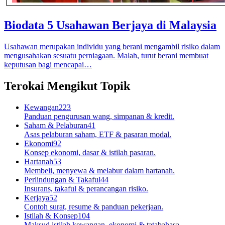
Biodata 5 Usahawan Berjaya di Malaysia
Usahawan merupakan individu yang berani mengambil risiko dalam
mengusahakan sesuatu perniagaan. Malah, turut berani membuat
keputusan bagi mencapai…
Terokai Mengikut Topik
Kewangan
223
Panduan pengurusan wang, simpanan & kredit.
Saham & Pelaburan
41
Asas pelaburan saham, ETF & pasaran modal.
Ekonomi
92
Konsep ekonomi, dasar & istilah pasaran.
Hartanah
53
Membeli, menyewa & melabur dalam hartanah.
Perlindungan & Takaful
44
Insurans, takaful & perancangan risiko.
Kerjaya
52
Contoh surat, resume & panduan pekerjaan.
Istilah & Konsep
104
Maksud istilah kewangan, ekonomi & tatabahasa.