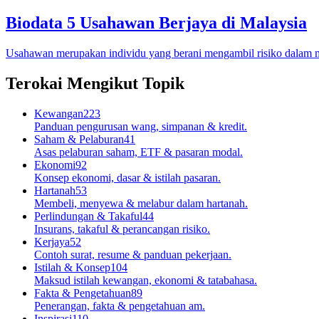
Biodata 5 Usahawan Berjaya di Malaysia
Usahawan merupakan individu yang berani mengambil risiko dalam 
Terokai Mengikut Topik
Kewangan
223
Panduan pengurusan wang, simpanan & kredit.
Saham & Pelaburan
41
Asas pelaburan saham, ETF & pasaran modal.
Ekonomi
92
Konsep ekonomi, dasar & istilah pasaran.
Hartanah
53
Membeli, menyewa & melabur dalam hartanah.
Perlindungan & Takaful
44
Insurans, takaful & perancangan risiko.
Kerjaya
52
Contoh surat, resume & panduan pekerjaan.
Istilah & Konsep
104
Maksud istilah kewangan, ekonomi & tatabahasa.
Fakta & Pengetahuan
89
Penerangan, fakta & pengetahuan am.
Inspirasi
110