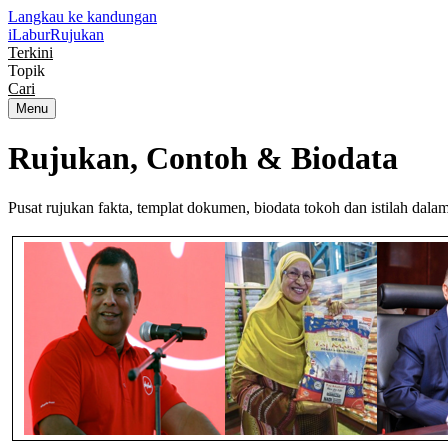
Langkau ke kandungan
iLabur
Rujukan
Terkini
Topik
Cari
Menu
Rujukan, Contoh &
Biodata
Pusat rujukan fakta, templat dokumen, biodata tokoh dan istilah dal