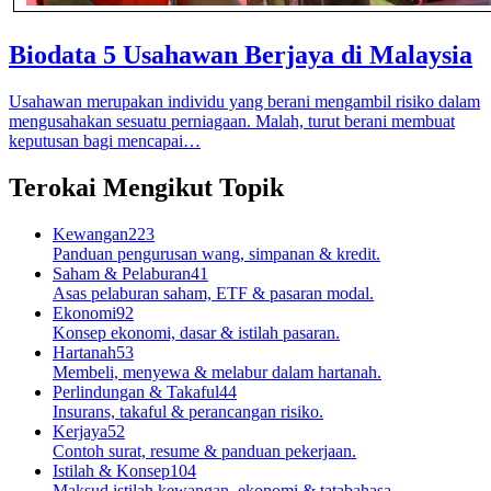
Biodata 5 Usahawan Berjaya di Malaysia
Usahawan merupakan individu yang berani mengambil risiko dalam
mengusahakan sesuatu perniagaan. Malah, turut berani membuat
keputusan bagi mencapai…
Terokai Mengikut Topik
Kewangan
223
Panduan pengurusan wang, simpanan & kredit.
Saham & Pelaburan
41
Asas pelaburan saham, ETF & pasaran modal.
Ekonomi
92
Konsep ekonomi, dasar & istilah pasaran.
Hartanah
53
Membeli, menyewa & melabur dalam hartanah.
Perlindungan & Takaful
44
Insurans, takaful & perancangan risiko.
Kerjaya
52
Contoh surat, resume & panduan pekerjaan.
Istilah & Konsep
104
Maksud istilah kewangan, ekonomi & tatabahasa.