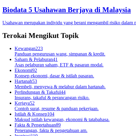
Biodata 5 Usahawan Berjaya di Malaysia
Usahawan merupakan individu yang berani mengambil risiko dalam 
Terokai Mengikut Topik
Kewangan
223
Panduan pengurusan wang, simpanan & kredit.
Saham & Pelaburan
41
Asas pelaburan saham, ETF & pasaran modal.
Ekonomi
92
Konsep ekonomi, dasar & istilah pasaran.
Hartanah
53
Membeli, menyewa & melabur dalam hartanah.
Perlindungan & Takaful
44
Insurans, takaful & perancangan risiko.
Kerjaya
52
Contoh surat, resume & panduan pekerjaan.
Istilah & Konsep
104
Maksud istilah kewangan, ekonomi & tatabahasa.
Fakta & Pengetahuan
89
Penerangan, fakta & pengetahuan am.
Inspirasi
110