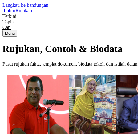
Langkau ke kandungan
iLabur
Rujukan
Terkini
Topik
Cari
Menu
Rujukan, Contoh &
Biodata
Pusat rujukan fakta, templat dokumen, biodata tokoh dan istilah dal