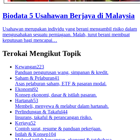
Biodata 5 Usahawan Berjaya di Malaysia
Usahawan merupakan individu yang berani mengambil risiko dalam
mengusahakan sesuatu perniagaan. Malah, turut berani membuat
keputusan bagi mencapai…
Terokai Mengikut Topik
Kewangan
223
Panduan pengurusan wang, simpanan & kredit.
Saham & Pelaburan
41
Asas pelaburan saham, ETF & pasaran modal.
Ekonomi
92
Konsep ekonomi, dasar & istilah pasaran.
Hartanah
53
Membeli, menyewa & melabur dalam hartanah.
Perlindungan & Takaful
44
Insurans, takaful & perancangan risiko.
Kerjaya
52
Contoh surat, resume & panduan pekerjaan.
Istilah & Konsep
104
Maksud istilah kewangan, ekonomi & tatabahasa.