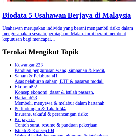
Biodata 5 Usahawan Berjaya di Malaysia
Usahawan merupakan individu yang berani mengambil risiko dalam
mengusahakan sesuatu perniagaan. Malah, turut berani membuat
keputusan bagi mencapai…
Terokai Mengikut Topik
Kewangan
223
Panduan pengurusan wang, simpanan & kredit.
Saham & Pelaburan
41
Asas pelaburan saham, ETF & pasaran modal.
Ekonomi
92
Konsep ekonomi, dasar & istilah pasaran.
Hartanah
53
Membeli, menyewa & melabur dalam hartanah.
Perlindungan & Takaful
44
Insurans, takaful & perancangan risiko.
Kerjaya
52
Contoh surat, resume & panduan pekerjaan.
Istilah & Konsep
104
Maksud istilah kewangan, ekonomi & tatabahasa.